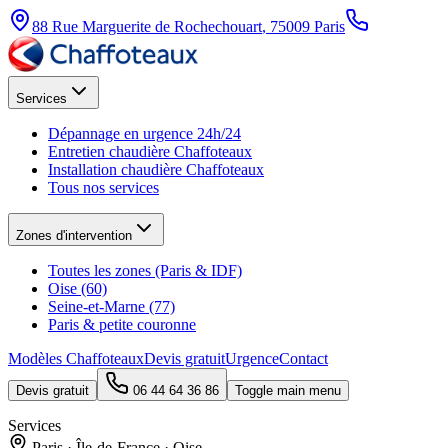
88 Rue Marguerite de Rochechouart
,
75009
Paris
Services
Dépannage en urgence 24h/24
Entretien chaudière Chaffoteaux
Installation chaudière Chaffoteaux
Tous nos services
Zones d'intervention
Toutes les zones (Paris & IDF)
Oise (60)
Seine-et-Marne (77)
Paris & petite couronne
Modèles Chaffoteaux
Devis gratuit
Urgence
Contact
Devis gratuit
06 44 64 36 86
Toggle main menu
Services
Paris · Île-de-France · Oise