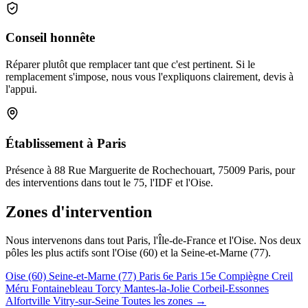
Conseil honnête
Réparer plutôt que remplacer tant que c'est pertinent. Si le
remplacement s'impose, nous vous l'expliquons clairement, devis à
l'appui.
Établissement à Paris
Présence à 88 Rue Marguerite de Rochechouart, 75009 Paris, pour
des interventions dans tout le 75, l'IDF et l'Oise.
Zones d'intervention
Nous intervenons dans tout Paris, l'Île-de-France et l'Oise. Nos deux
pôles les plus actifs sont l'Oise (60) et la Seine-et-Marne (77).
Oise (60)
Seine-et-Marne (77)
Paris 6e
Paris 15e
Compiègne
Creil
Méru
Fontainebleau
Torcy
Mantes-la-Jolie
Corbeil-Essonnes
Alfortville
Vitry-sur-Seine
Toutes les zones →