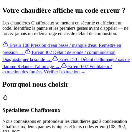
Votre chaudière affiche un code erreur ?
Les chaudières Chaffoteaux se mettent en sécurité et affichent un
code. Identifiez la panne et les premiers gestes avant d'appeler — ne
forcez jamais un redémarrage en cas de défaut de combustion.
Erreur 108
Pression d'eau basse / manque d'eau
Remettre en
pression →
Erreur 302
Défaut de sonde / communication
Diagnostiquer la sonde →
Erreur 501
Défaut d'allumage / pas de
flamme
Relancer l'allumage →
Erreur 607
Ventilateur /
extraction des fumées
Vérifier l'extraction →
Pourquoi nous choisir
Spécialistes Chaffoteaux
Nous connaissons en profondeur les chaudières gaz à condensation
Chaffoteaux, leurs pannes typiques et leurs codes erreur (108, 302,
501, 607).