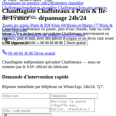
Dépannage en urgence 24h/24
Entretien chaudière
Chaffoteaux
Installation chaudière Chaffoteaux
Tous nos services
Chauffagiste
Chaffoteaux
à Paris & Île-
Zones d'intervention
de-France — dépannage 24h/24
Toutes les zones (Paris & IDF)
Oise (60)
Seine-et-Marne (77)
Paris &
Chaudière Chaffoteaux en panne, plus d'eau chaude, fuite ou code
petite couronne
erreur ? Nos techniciens spécialistes Chaffoteaux interviennent en
Modèles Chaffoteaux
Devis gratuit
Urgence
Contact
urgence, jour et nuit, avec des pièces d'origine et un devis clair avant
toute réparation.
Urgence 24h/24 —
06 44 64 36 86
Devis gratuit
06 44 64 36 86
Devis gratuit
Chauffagiste indépendant spécialisé Chaffoteaux — nous ne
sommes pas le SAV officiel du fabricant.
Demande d'intervention rapide
Réponse immédiate par téléphone ou WhatsApp,
24h/24, 7j/7
.