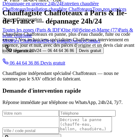
Dépannage en urgence 24h/24
Entretien chaudière
Chaffoteaux
Installation chaudière Chaffoteaux
Tous nos services
Chauffagiste
Chaffoteaux
à Paris & Île-
Zones d'intervention
de-France — dépannage 24h/24
Toutes les zones (Paris & IDF)
Oise (60)
Seine-et-Marne (77)
Paris &
Chaudière Chaffoteaux en panne, plus d'eau chaude, fuite ou code
petite couronne
erreur ? Nos techniciens spécialistes Chaffoteaux interviennent en
Modèles Chaffoteaux
Devis gratuit
Urgence
Contact
urgence, jour et nuit, avec des pièces d'origine et un devis clair avant
toute réparation.
Urgence 24h/24 —
06 44 64 36 86
Devis gratuit
06 44 64 36 86
Devis gratuit
Chauffagiste indépendant spécialisé Chaffoteaux — nous ne
sommes pas le SAV officiel du fabricant.
Demande d'intervention rapide
Réponse immédiate par téléphone ou WhatsApp,
24h/24, 7j/7
.