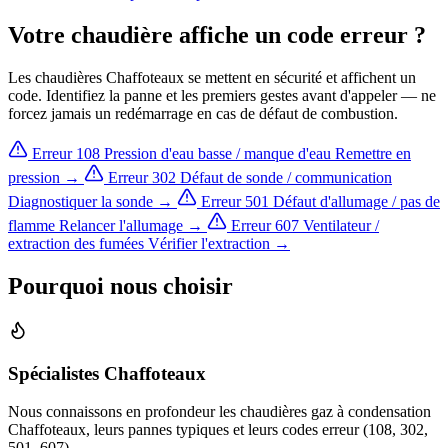
Votre chaudière affiche un code erreur ?
Les chaudières Chaffoteaux se mettent en sécurité et affichent un
code. Identifiez la panne et les premiers gestes avant d'appeler — ne
forcez jamais un redémarrage en cas de défaut de combustion.
Erreur 108
Pression d'eau basse / manque d'eau
Remettre en
pression →
Erreur 302
Défaut de sonde / communication
Diagnostiquer la sonde →
Erreur 501
Défaut d'allumage / pas de
flamme
Relancer l'allumage →
Erreur 607
Ventilateur /
extraction des fumées
Vérifier l'extraction →
Pourquoi nous choisir
Spécialistes Chaffoteaux
Nous connaissons en profondeur les chaudières gaz à condensation
Chaffoteaux, leurs pannes typiques et leurs codes erreur (108, 302,
501, 607).