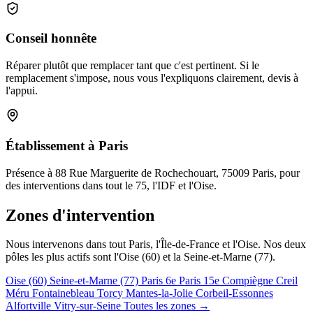
Conseil honnête
Réparer plutôt que remplacer tant que c'est pertinent. Si le
remplacement s'impose, nous vous l'expliquons clairement, devis à
l'appui.
Établissement à Paris
Présence à 88 Rue Marguerite de Rochechouart, 75009 Paris, pour
des interventions dans tout le 75, l'IDF et l'Oise.
Zones d'intervention
Nous intervenons dans tout Paris, l'Île-de-France et l'Oise. Nos deux
pôles les plus actifs sont l'Oise (60) et la Seine-et-Marne (77).
Oise (60)
Seine-et-Marne (77)
Paris 6e
Paris 15e
Compiègne
Creil
Méru
Fontainebleau
Torcy
Mantes-la-Jolie
Corbeil-Essonnes
Alfortville
Vitry-sur-Seine
Toutes les zones →