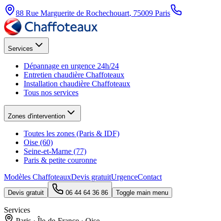
88 Rue Marguerite de Rochechouart
,
75009
Paris
Services
Dépannage en urgence 24h/24
Entretien chaudière Chaffoteaux
Installation chaudière Chaffoteaux
Tous nos services
Zones d'intervention
Toutes les zones (Paris & IDF)
Oise (60)
Seine-et-Marne (77)
Paris & petite couronne
Modèles Chaffoteaux
Devis gratuit
Urgence
Contact
Devis gratuit
06 44 64 36 86
Toggle main menu
Services
Paris · Île-de-France · Oise