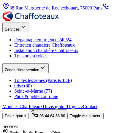
88 Rue Marguerite de Rochechouart
,
75009
Paris
Services
Dépannage en urgence 24h/24
Entretien chaudière Chaffoteaux
Installation chaudière Chaffoteaux
Tous nos services
Zones d'intervention
Toutes les zones (Paris & IDF)
Oise (60)
Seine-et-Marne (77)
Paris & petite couronne
Modèles Chaffoteaux
Devis gratuit
Urgence
Contact
Devis gratuit
06 44 64 36 86
Toggle main menu
Services
Paris · Île-de-France · Oise