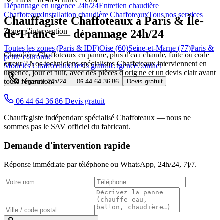
Dépannage en urgence 24h/24
Entretien chaudière
Chaffoteaux
Installation chaudière Chaffoteaux
Tous nos services
Chauffagiste
Chaffoteaux
à Paris & Île-
Zones d'intervention
de-France — dépannage 24h/24
Toutes les zones (Paris & IDF)
Oise (60)
Seine-et-Marne (77)
Paris &
Chaudière Chaffoteaux en panne, plus d'eau chaude, fuite ou code
petite couronne
erreur ? Nos techniciens spécialistes Chaffoteaux interviennent en
Modèles Chaffoteaux
Devis gratuit
Urgence
Contact
urgence, jour et nuit, avec des pièces d'origine et un devis clair avant
toute réparation.
Urgence 24h/24 —
06 44 64 36 86
Devis gratuit
06 44 64 36 86
Devis gratuit
Chauffagiste indépendant spécialisé Chaffoteaux — nous ne
sommes pas le SAV officiel du fabricant.
Demande d'intervention rapide
Réponse immédiate par téléphone ou WhatsApp,
24h/24, 7j/7
.