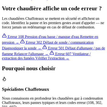
Votre chaudière affiche un code erreur ?
Les chaudières Chaffoteaux se mettent en sécurité et affichent un
code. Identifiez la panne et les premiers gestes avant d'appeler — ne
forcez jamais un redémarrage en cas de défaut de combustion.
Erreur 108
Pression d'eau basse / manque d'eau
Remettre en
pression →
Erreur 302
Défaut de sonde / communication
Diagnostiquer la sonde →
Erreur 501
Défaut d'allumage / pas de
flamme
Relancer l'allumage →
Erreur 607
Ventilateur /
extraction des fumées
Vérifier l'extraction →
Pourquoi nous choisir
Spécialistes Chaffoteaux
Nous connaissons en profondeur les chaudières gaz à condensation
Chaffoteaux, leurs pannes typiques et leurs codes erreur (108, 302,
501, 607).