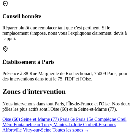
Conseil honnête
Réparer plutôt que remplacer tant que c'est pertinent. Si le
remplacement s'impose, nous vous l'expliquons clairement, devis à
l'appui.
Établissement à Paris
Présence à 88 Rue Marguerite de Rochechouart, 75009 Paris, pour
des interventions dans tout le 75, l'IDF et l'Oise.
Zones d'intervention
Nous intervenons dans tout Paris, l'Île-de-France et l'Oise. Nos deux
pôles les plus actifs sont l'Oise (60) et la Seine-et-Marne (77).
Oise (60)
Seine-et-Marne (77)
Paris 6e
Paris 15e
Compiègne
Creil
Méru
Fontainebleau
Torcy
Mantes-la-Jolie
Corbeil-Essonnes
Alfortville
Vitry-sur-Seine
Toutes les zones →