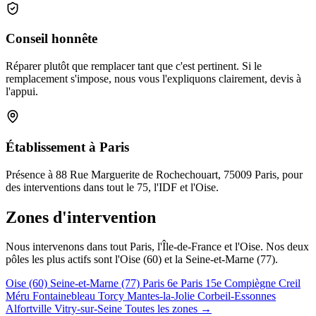
Conseil honnête
Réparer plutôt que remplacer tant que c'est pertinent. Si le
remplacement s'impose, nous vous l'expliquons clairement, devis à
l'appui.
Établissement à Paris
Présence à 88 Rue Marguerite de Rochechouart, 75009 Paris, pour
des interventions dans tout le 75, l'IDF et l'Oise.
Zones d'intervention
Nous intervenons dans tout Paris, l'Île-de-France et l'Oise. Nos deux
pôles les plus actifs sont l'Oise (60) et la Seine-et-Marne (77).
Oise (60)
Seine-et-Marne (77)
Paris 6e
Paris 15e
Compiègne
Creil
Méru
Fontainebleau
Torcy
Mantes-la-Jolie
Corbeil-Essonnes
Alfortville
Vitry-sur-Seine
Toutes les zones →