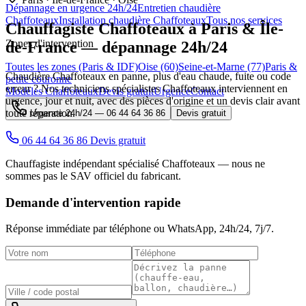
Dépannage en urgence 24h/24
Entretien chaudière
Chaffoteaux
Installation chaudière Chaffoteaux
Tous nos services
Chauffagiste
Chaffoteaux
à Paris & Île-
Zones d'intervention
de-France — dépannage 24h/24
Toutes les zones (Paris & IDF)
Oise (60)
Seine-et-Marne (77)
Paris &
Chaudière Chaffoteaux en panne, plus d'eau chaude, fuite ou code
petite couronne
erreur ? Nos techniciens spécialistes Chaffoteaux interviennent en
Modèles Chaffoteaux
Devis gratuit
Urgence
Contact
urgence, jour et nuit, avec des pièces d'origine et un devis clair avant
toute réparation.
Urgence 24h/24 —
06 44 64 36 86
Devis gratuit
06 44 64 36 86
Devis gratuit
Chauffagiste indépendant spécialisé Chaffoteaux — nous ne
sommes pas le SAV officiel du fabricant.
Demande d'intervention rapide
Réponse immédiate par téléphone ou WhatsApp,
24h/24, 7j/7
.