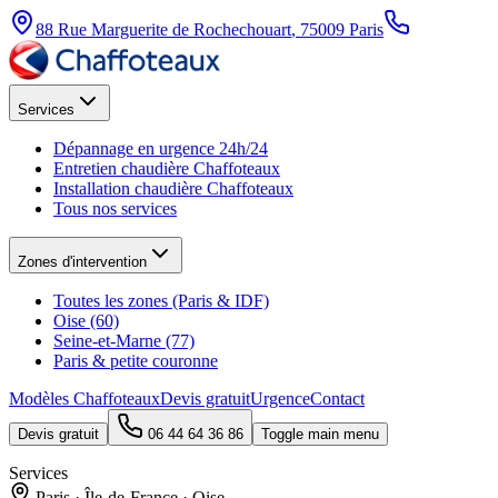
88 Rue Marguerite de Rochechouart
,
75009
Paris
Services
Dépannage en urgence 24h/24
Entretien chaudière Chaffoteaux
Installation chaudière Chaffoteaux
Tous nos services
Zones d'intervention
Toutes les zones (Paris & IDF)
Oise (60)
Seine-et-Marne (77)
Paris & petite couronne
Modèles Chaffoteaux
Devis gratuit
Urgence
Contact
Devis gratuit
06 44 64 36 86
Toggle main menu
Services
Paris · Île-de-France · Oise