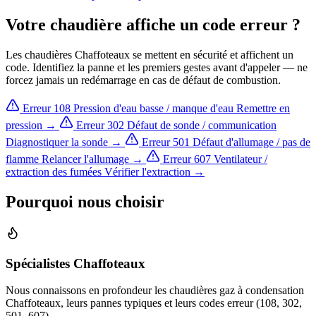
Votre chaudière affiche un code erreur ?
Les chaudières Chaffoteaux se mettent en sécurité et affichent un
code. Identifiez la panne et les premiers gestes avant d'appeler — ne
forcez jamais un redémarrage en cas de défaut de combustion.
Erreur 108
Pression d'eau basse / manque d'eau
Remettre en
pression →
Erreur 302
Défaut de sonde / communication
Diagnostiquer la sonde →
Erreur 501
Défaut d'allumage / pas de
flamme
Relancer l'allumage →
Erreur 607
Ventilateur /
extraction des fumées
Vérifier l'extraction →
Pourquoi nous choisir
Spécialistes Chaffoteaux
Nous connaissons en profondeur les chaudières gaz à condensation
Chaffoteaux, leurs pannes typiques et leurs codes erreur (108, 302,
501, 607).