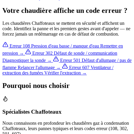
Votre chaudière affiche un code erreur ?
Les chaudières Chaffoteaux se mettent en sécurité et affichent un
code. Identifiez la panne et les premiers gestes avant d'appeler — ne
forcez jamais un redémarrage en cas de défaut de combustion.
Erreur 108
Pression d'eau basse / manque d'eau
Remettre en
pression →
Erreur 302
Défaut de sonde / communication
Diagnostiquer la sonde →
Erreur 501
Défaut d'allumage / pas de
flamme
Relancer l'allumage →
Erreur 607
Ventilateur /
extraction des fumées
Vérifier l'extraction →
Pourquoi nous choisir
Spécialistes Chaffoteaux
Nous connaissons en profondeur les chaudières gaz à condensation
Chaffoteaux, leurs pannes typiques et leurs codes erreur (108, 302,
501, 607).