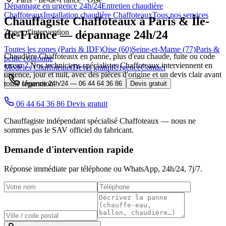
Dépannage en urgence 24h/24
Entretien chaudière
Chaffoteaux
Installation chaudière Chaffoteaux
Tous nos services
Chauffagiste
Chaffoteaux
à Paris & Île-
Zones d'intervention
de-France — dépannage 24h/24
Toutes les zones (Paris & IDF)
Oise (60)
Seine-et-Marne (77)
Paris &
Chaudière Chaffoteaux en panne, plus d'eau chaude, fuite ou code
petite couronne
erreur ? Nos techniciens spécialistes Chaffoteaux interviennent en
Modèles Chaffoteaux
Devis gratuit
Urgence
Contact
urgence, jour et nuit, avec des pièces d'origine et un devis clair avant
toute réparation.
Urgence 24h/24 —
06 44 64 36 86
Devis gratuit
06 44 64 36 86
Devis gratuit
Chauffagiste indépendant spécialisé Chaffoteaux — nous ne
sommes pas le SAV officiel du fabricant.
Demande d'intervention rapide
Réponse immédiate par téléphone ou WhatsApp,
24h/24, 7j/7
.