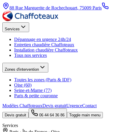
88 Rue Marguerite de Rochechouart
,
75009
Paris
Services
Dépannage en urgence 24h/24
Entretien chaudière Chaffoteaux
Installation chaudière Chaffoteaux
Tous nos services
Zones d'intervention
Toutes les zones (Paris & IDF)
Oise (60)
Seine-et-Marne (77)
Paris & petite couronne
Modèles Chaffoteaux
Devis gratuit
Urgence
Contact
Devis gratuit
06 44 64 36 86
Toggle main menu
Services
Paris · Île-de-France · Oise