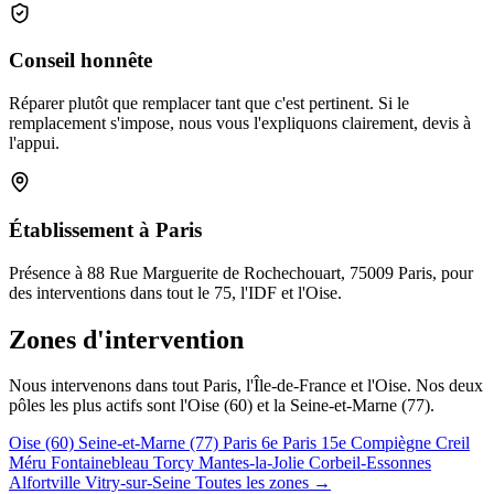
Conseil honnête
Réparer plutôt que remplacer tant que c'est pertinent. Si le
remplacement s'impose, nous vous l'expliquons clairement, devis à
l'appui.
Établissement à Paris
Présence à 88 Rue Marguerite de Rochechouart, 75009 Paris, pour
des interventions dans tout le 75, l'IDF et l'Oise.
Zones d'intervention
Nous intervenons dans tout Paris, l'Île-de-France et l'Oise. Nos deux
pôles les plus actifs sont l'Oise (60) et la Seine-et-Marne (77).
Oise (60)
Seine-et-Marne (77)
Paris 6e
Paris 15e
Compiègne
Creil
Méru
Fontainebleau
Torcy
Mantes-la-Jolie
Corbeil-Essonnes
Alfortville
Vitry-sur-Seine
Toutes les zones →