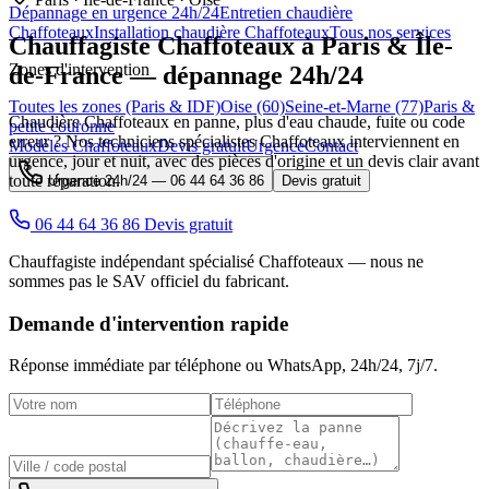
Dépannage en urgence 24h/24
Entretien chaudière
Chaffoteaux
Installation chaudière Chaffoteaux
Tous nos services
Chauffagiste
Chaffoteaux
à Paris & Île-
Zones d'intervention
de-France — dépannage 24h/24
Toutes les zones (Paris & IDF)
Oise (60)
Seine-et-Marne (77)
Paris &
Chaudière Chaffoteaux en panne, plus d'eau chaude, fuite ou code
petite couronne
erreur ? Nos techniciens spécialistes Chaffoteaux interviennent en
Modèles Chaffoteaux
Devis gratuit
Urgence
Contact
urgence, jour et nuit, avec des pièces d'origine et un devis clair avant
toute réparation.
Urgence 24h/24 —
06 44 64 36 86
Devis gratuit
06 44 64 36 86
Devis gratuit
Chauffagiste indépendant spécialisé Chaffoteaux — nous ne
sommes pas le SAV officiel du fabricant.
Demande d'intervention rapide
Réponse immédiate par téléphone ou WhatsApp,
24h/24, 7j/7
.