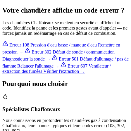
Votre chaudière affiche un code erreur ?
Les chaudières Chaffoteaux se mettent en sécurité et affichent un
code. Identifiez la panne et les premiers gestes avant d'appeler — ne
forcez jamais un redémarrage en cas de défaut de combustion.
Erreur 108
Pression d'eau basse / manque d'eau
Remettre en
pression →
Erreur 302
Défaut de sonde / communication
Diagnostiquer la sonde →
Erreur 501
Défaut d'allumage / pas de
flamme
Relancer l'allumage →
Erreur 607
Ventilateur /
extraction des fumées
Vérifier l'extraction →
Pourquoi nous choisir
Spécialistes Chaffoteaux
Nous connaissons en profondeur les chaudières gaz à condensation
Chaffoteaux, leurs pannes typiques et leurs codes erreur (108, 302,
501, 607).