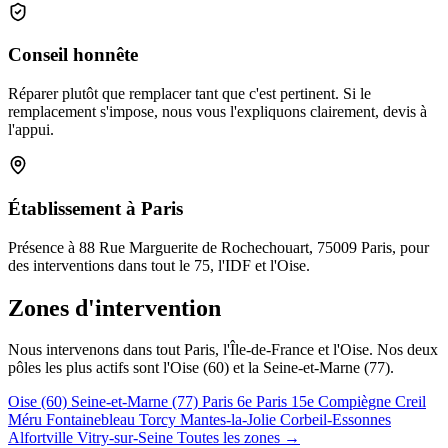
Conseil honnête
Réparer plutôt que remplacer tant que c'est pertinent. Si le
remplacement s'impose, nous vous l'expliquons clairement, devis à
l'appui.
Établissement à Paris
Présence à 88 Rue Marguerite de Rochechouart, 75009 Paris, pour
des interventions dans tout le 75, l'IDF et l'Oise.
Zones d'intervention
Nous intervenons dans tout Paris, l'Île-de-France et l'Oise. Nos deux
pôles les plus actifs sont l'Oise (60) et la Seine-et-Marne (77).
Oise (60)
Seine-et-Marne (77)
Paris 6e
Paris 15e
Compiègne
Creil
Méru
Fontainebleau
Torcy
Mantes-la-Jolie
Corbeil-Essonnes
Alfortville
Vitry-sur-Seine
Toutes les zones →