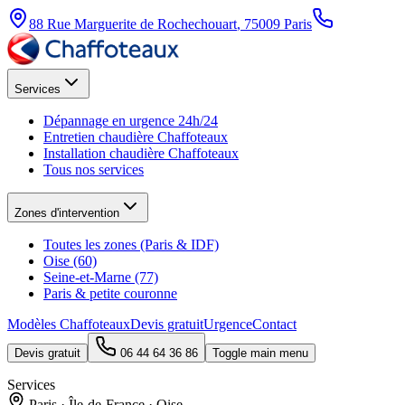
88 Rue Marguerite de Rochechouart
,
75009
Paris
Services
Dépannage en urgence 24h/24
Entretien chaudière Chaffoteaux
Installation chaudière Chaffoteaux
Tous nos services
Zones d'intervention
Toutes les zones (Paris & IDF)
Oise (60)
Seine-et-Marne (77)
Paris & petite couronne
Modèles Chaffoteaux
Devis gratuit
Urgence
Contact
Devis gratuit
06 44 64 36 86
Toggle main menu
Services
Paris · Île-de-France · Oise