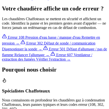
Votre chaudière affiche un code erreur ?
Les chaudières Chaffoteaux se mettent en sécurité et affichent un
code. Identifiez la panne et les premiers gestes avant d'appeler — ne
forcez jamais un redémarrage en cas de défaut de combustion.
Erreur 108
Pression d'eau basse / manque d'eau
Remettre en
pression →
Erreur 302
Défaut de sonde / communication
Diagnostiquer la sonde →
Erreur 501
Défaut d'allumage / pas de
flamme
Relancer l'allumage →
Erreur 607
Ventilateur /
extraction des fumées
Vérifier l'extraction →
Pourquoi nous choisir
Spécialistes Chaffoteaux
Nous connaissons en profondeur les chaudières gaz à condensation
Chaffoteaux, leurs pannes typiques et leurs codes erreur (108, 302,
501, 607).