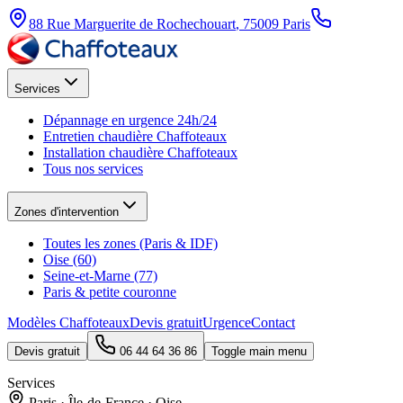
88 Rue Marguerite de Rochechouart
,
75009
Paris
Services
Dépannage en urgence 24h/24
Entretien chaudière Chaffoteaux
Installation chaudière Chaffoteaux
Tous nos services
Zones d'intervention
Toutes les zones (Paris & IDF)
Oise (60)
Seine-et-Marne (77)
Paris & petite couronne
Modèles Chaffoteaux
Devis gratuit
Urgence
Contact
Devis gratuit
06 44 64 36 86
Toggle main menu
Services
Paris · Île-de-France · Oise