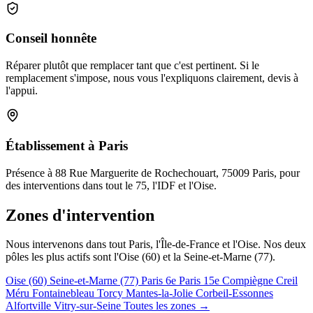
Conseil honnête
Réparer plutôt que remplacer tant que c'est pertinent. Si le
remplacement s'impose, nous vous l'expliquons clairement, devis à
l'appui.
Établissement à Paris
Présence à 88 Rue Marguerite de Rochechouart, 75009 Paris, pour
des interventions dans tout le 75, l'IDF et l'Oise.
Zones d'intervention
Nous intervenons dans tout Paris, l'Île-de-France et l'Oise. Nos deux
pôles les plus actifs sont l'Oise (60) et la Seine-et-Marne (77).
Oise (60)
Seine-et-Marne (77)
Paris 6e
Paris 15e
Compiègne
Creil
Méru
Fontainebleau
Torcy
Mantes-la-Jolie
Corbeil-Essonnes
Alfortville
Vitry-sur-Seine
Toutes les zones →