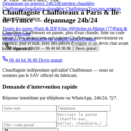
Dépannage en urgence 24h/24
Entretien chaudière
Chaffoteaux
Installation chaudière Chaffoteaux
Tous nos services
Chauffagiste
Chaffoteaux
à Paris & Île-
Zones d'intervention
de-France — dépannage 24h/24
Toutes les zones (Paris & IDF)
Oise (60)
Seine-et-Marne (77)
Paris &
Chaudière Chaffoteaux en panne, plus d'eau chaude, fuite ou code
petite couronne
erreur ? Nos techniciens spécialistes Chaffoteaux interviennent en
Modèles Chaffoteaux
Devis gratuit
Urgence
Contact
urgence, jour et nuit, avec des pièces d'origine et un devis clair avant
toute réparation.
Urgence 24h/24 —
06 44 64 36 86
Devis gratuit
06 44 64 36 86
Devis gratuit
Chauffagiste indépendant spécialisé Chaffoteaux — nous ne
sommes pas le SAV officiel du fabricant.
Demande d'intervention rapide
Réponse immédiate par téléphone ou WhatsApp,
24h/24, 7j/7
.