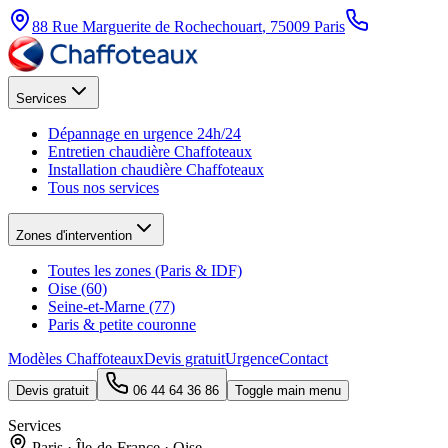
88 Rue Marguerite de Rochechouart
,
75009
Paris
Services
Dépannage en urgence 24h/24
Entretien chaudière Chaffoteaux
Installation chaudière Chaffoteaux
Tous nos services
Zones d'intervention
Toutes les zones (Paris & IDF)
Oise (60)
Seine-et-Marne (77)
Paris & petite couronne
Modèles Chaffoteaux
Devis gratuit
Urgence
Contact
Devis gratuit
06 44 64 36 86
Toggle main menu
Services
Paris · Île-de-France · Oise