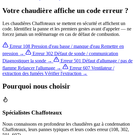
Votre chaudière affiche un code erreur ?
Les chaudières Chaffoteaux se mettent en sécurité et affichent un
code. Identifiez la panne et les premiers gestes avant d'appeler — ne
forcez jamais un redémarrage en cas de défaut de combustion.
Erreur 108
Pression d'eau basse / manque d'eau
Remettre en
pression →
Erreur 302
Défaut de sonde / communication
Diagnostiquer la sonde →
Erreur 501
Défaut d'allumage / pas de
flamme
Relancer l'allumage →
Erreur 607
Ventilateur /
extraction des fumées
Vérifier l'extraction →
Pourquoi nous choisir
Spécialistes Chaffoteaux
Nous connaissons en profondeur les chaudières gaz à condensation
Chaffoteaux, leurs pannes typiques et leurs codes erreur (108, 302,
501, 607).