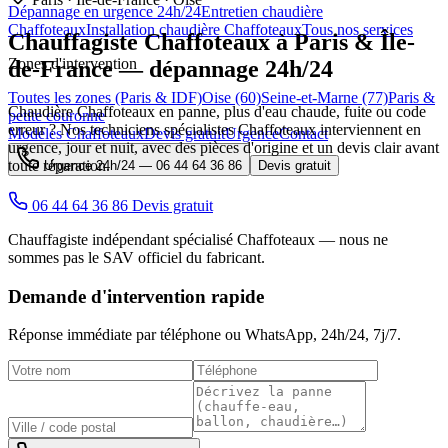
Dépannage en urgence 24h/24
Entretien chaudière
Chaffoteaux
Installation chaudière Chaffoteaux
Tous nos services
Chauffagiste
Chaffoteaux
à Paris & Île-
Zones d'intervention
de-France — dépannage 24h/24
Toutes les zones (Paris & IDF)
Oise (60)
Seine-et-Marne (77)
Paris &
Chaudière Chaffoteaux en panne, plus d'eau chaude, fuite ou code
petite couronne
erreur ? Nos techniciens spécialistes Chaffoteaux interviennent en
Modèles Chaffoteaux
Devis gratuit
Urgence
Contact
urgence, jour et nuit, avec des pièces d'origine et un devis clair avant
toute réparation.
Urgence 24h/24 —
06 44 64 36 86
Devis gratuit
06 44 64 36 86
Devis gratuit
Chauffagiste indépendant spécialisé Chaffoteaux — nous ne
sommes pas le SAV officiel du fabricant.
Demande d'intervention rapide
Réponse immédiate par téléphone ou WhatsApp,
24h/24, 7j/7
.