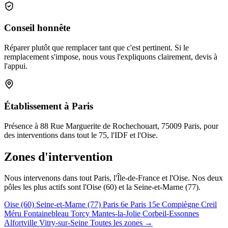
Conseil honnête
Réparer plutôt que remplacer tant que c'est pertinent. Si le
remplacement s'impose, nous vous l'expliquons clairement, devis à
l'appui.
Établissement à Paris
Présence à 88 Rue Marguerite de Rochechouart, 75009 Paris, pour
des interventions dans tout le 75, l'IDF et l'Oise.
Zones d'intervention
Nous intervenons dans tout Paris, l'Île-de-France et l'Oise. Nos deux
pôles les plus actifs sont l'Oise (60) et la Seine-et-Marne (77).
Oise (60)
Seine-et-Marne (77)
Paris 6e
Paris 15e
Compiègne
Creil
Méru
Fontainebleau
Torcy
Mantes-la-Jolie
Corbeil-Essonnes
Alfortville
Vitry-sur-Seine
Toutes les zones →