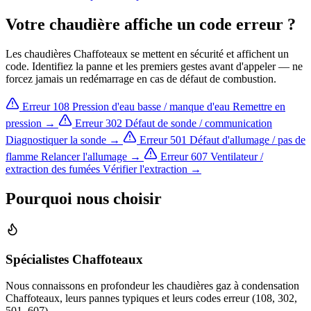
Votre chaudière affiche un code erreur ?
Les chaudières Chaffoteaux se mettent en sécurité et affichent un
code. Identifiez la panne et les premiers gestes avant d'appeler — ne
forcez jamais un redémarrage en cas de défaut de combustion.
Erreur 108
Pression d'eau basse / manque d'eau
Remettre en
pression →
Erreur 302
Défaut de sonde / communication
Diagnostiquer la sonde →
Erreur 501
Défaut d'allumage / pas de
flamme
Relancer l'allumage →
Erreur 607
Ventilateur /
extraction des fumées
Vérifier l'extraction →
Pourquoi nous choisir
Spécialistes Chaffoteaux
Nous connaissons en profondeur les chaudières gaz à condensation
Chaffoteaux, leurs pannes typiques et leurs codes erreur (108, 302,
501, 607).