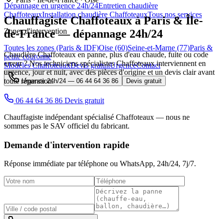
Dépannage en urgence 24h/24
Entretien chaudière
Chaffoteaux
Installation chaudière Chaffoteaux
Tous nos services
Chauffagiste
Chaffoteaux
à Paris & Île-
Zones d'intervention
de-France — dépannage 24h/24
Toutes les zones (Paris & IDF)
Oise (60)
Seine-et-Marne (77)
Paris &
Chaudière Chaffoteaux en panne, plus d'eau chaude, fuite ou code
petite couronne
erreur ? Nos techniciens spécialistes Chaffoteaux interviennent en
Modèles Chaffoteaux
Devis gratuit
Urgence
Contact
urgence, jour et nuit, avec des pièces d'origine et un devis clair avant
toute réparation.
Urgence 24h/24 —
06 44 64 36 86
Devis gratuit
06 44 64 36 86
Devis gratuit
Chauffagiste indépendant spécialisé Chaffoteaux — nous ne
sommes pas le SAV officiel du fabricant.
Demande d'intervention rapide
Réponse immédiate par téléphone ou WhatsApp,
24h/24, 7j/7
.