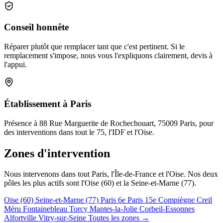
Conseil honnête
Réparer plutôt que remplacer tant que c'est pertinent. Si le
remplacement s'impose, nous vous l'expliquons clairement, devis à
l'appui.
Établissement à Paris
Présence à 88 Rue Marguerite de Rochechouart, 75009 Paris, pour
des interventions dans tout le 75, l'IDF et l'Oise.
Zones d'intervention
Nous intervenons dans tout Paris, l'Île-de-France et l'Oise. Nos deux
pôles les plus actifs sont l'Oise (60) et la Seine-et-Marne (77).
Oise (60)
Seine-et-Marne (77)
Paris 6e
Paris 15e
Compiègne
Creil
Méru
Fontainebleau
Torcy
Mantes-la-Jolie
Corbeil-Essonnes
Alfortville
Vitry-sur-Seine
Toutes les zones →