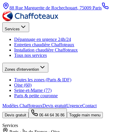
88 Rue Marguerite de Rochechouart
,
75009
Paris
Services
Dépannage en urgence 24h/24
Entretien chaudière Chaffoteaux
Installation chaudière Chaffoteaux
Tous nos services
Zones d'intervention
Toutes les zones (Paris & IDF)
Oise (60)
Seine-et-Marne (77)
Paris & petite couronne
Modèles Chaffoteaux
Devis gratuit
Urgence
Contact
Devis gratuit
06 44 64 36 86
Toggle main menu
Services
Paris · Île-de-France · Oise