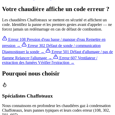
Votre chaudière affiche un code erreur ?
Les chaudières Chaffoteaux se mettent en sécurité et affichent un
code. Identifiez la panne et les premiers gestes avant d'appeler — ne
forcez jamais un redémarrage en cas de défaut de combustion.
Erreur 108
Pression d'eau basse / manque d'eau
Remettre en
pression →
Erreur 302
Défaut de sonde / communication
Diagnostiquer la sonde →
Erreur 501
Défaut d'allumage / pas de
flamme
Relancer l'allumage →
Erreur 607
Ventilateur /
extraction des fumées
Vérifier l'extraction →
Pourquoi nous choisir
Spécialistes Chaffoteaux
Nous connaissons en profondeur les chaudières gaz à condensation
Chaffoteaux, leurs pannes typiques et leurs codes erreur (108, 302,
501, 607).