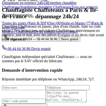
Dépannage en urgence 24h/24
Entretien chaudière
Chaffoteaux
Installation chaudière Chaffoteaux
Tous nos services
Chauffagiste
Chaffoteaux
à Paris & Île-
Zones d'intervention
de-France — dépannage 24h/24
Toutes les zones (Paris & IDF)
Oise (60)
Seine-et-Marne (77)
Paris &
Chaudière Chaffoteaux en panne, plus d'eau chaude, fuite ou code
petite couronne
erreur ? Nos techniciens spécialistes Chaffoteaux interviennent en
Modèles Chaffoteaux
Devis gratuit
Urgence
Contact
urgence, jour et nuit, avec des pièces d'origine et un devis clair avant
toute réparation.
Urgence 24h/24 —
06 44 64 36 86
Devis gratuit
06 44 64 36 86
Devis gratuit
Chauffagiste indépendant spécialisé Chaffoteaux — nous ne
sommes pas le SAV officiel du fabricant.
Demande d'intervention rapide
Réponse immédiate par téléphone ou WhatsApp,
24h/24, 7j/7
.