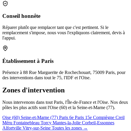
Conseil honnête
Réparer plutôt que remplacer tant que c'est pertinent. Si le
remplacement s'impose, nous vous l'expliquons clairement, devis à
l'appui.
Établissement à Paris
Présence à 88 Rue Marguerite de Rochechouart, 75009 Paris, pour
des interventions dans tout le 75, l'IDF et l'Oise.
Zones d'intervention
Nous intervenons dans tout Paris, l'Île-de-France et l'Oise. Nos deux
pôles les plus actifs sont l'Oise (60) et la Seine-et-Marne (77).
Oise (60)
Seine-et-Marne (77)
Paris 6e
Paris 15e
Compiègne
Creil
Méru
Fontainebleau
Torcy
Mantes-la-Jolie
Corbeil-Essonnes
Alfortville
Vitry-sur-Seine
Toutes les zones →