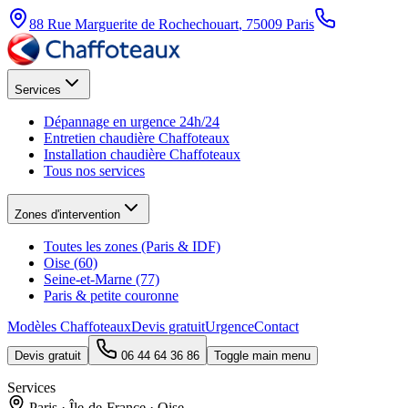
88 Rue Marguerite de Rochechouart
,
75009
Paris
Services
Dépannage en urgence 24h/24
Entretien chaudière Chaffoteaux
Installation chaudière Chaffoteaux
Tous nos services
Zones d'intervention
Toutes les zones (Paris & IDF)
Oise (60)
Seine-et-Marne (77)
Paris & petite couronne
Modèles Chaffoteaux
Devis gratuit
Urgence
Contact
Devis gratuit
06 44 64 36 86
Toggle main menu
Services
Paris · Île-de-France · Oise