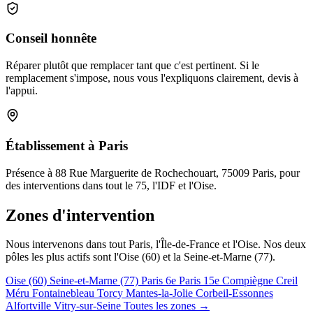
Conseil honnête
Réparer plutôt que remplacer tant que c'est pertinent. Si le
remplacement s'impose, nous vous l'expliquons clairement, devis à
l'appui.
Établissement à Paris
Présence à 88 Rue Marguerite de Rochechouart, 75009 Paris, pour
des interventions dans tout le 75, l'IDF et l'Oise.
Zones d'intervention
Nous intervenons dans tout Paris, l'Île-de-France et l'Oise. Nos deux
pôles les plus actifs sont l'Oise (60) et la Seine-et-Marne (77).
Oise (60)
Seine-et-Marne (77)
Paris 6e
Paris 15e
Compiègne
Creil
Méru
Fontainebleau
Torcy
Mantes-la-Jolie
Corbeil-Essonnes
Alfortville
Vitry-sur-Seine
Toutes les zones →