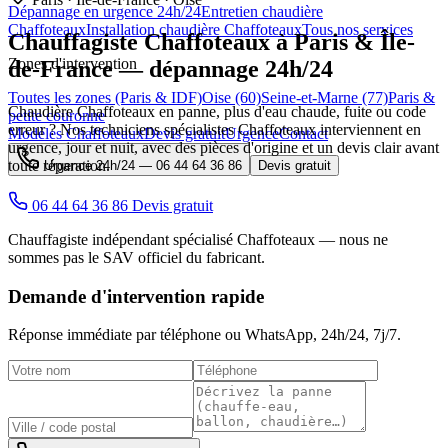
Dépannage en urgence 24h/24
Entretien chaudière
Chaffoteaux
Installation chaudière Chaffoteaux
Tous nos services
Chauffagiste
Chaffoteaux
à Paris & Île-
Zones d'intervention
de-France — dépannage 24h/24
Toutes les zones (Paris & IDF)
Oise (60)
Seine-et-Marne (77)
Paris &
Chaudière Chaffoteaux en panne, plus d'eau chaude, fuite ou code
petite couronne
erreur ? Nos techniciens spécialistes Chaffoteaux interviennent en
Modèles Chaffoteaux
Devis gratuit
Urgence
Contact
urgence, jour et nuit, avec des pièces d'origine et un devis clair avant
toute réparation.
Urgence 24h/24 —
06 44 64 36 86
Devis gratuit
06 44 64 36 86
Devis gratuit
Chauffagiste indépendant spécialisé Chaffoteaux — nous ne
sommes pas le SAV officiel du fabricant.
Demande d'intervention rapide
Réponse immédiate par téléphone ou WhatsApp,
24h/24, 7j/7
.