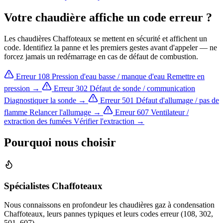
Votre chaudière affiche un code erreur ?
Les chaudières Chaffoteaux se mettent en sécurité et affichent un
code. Identifiez la panne et les premiers gestes avant d'appeler — ne
forcez jamais un redémarrage en cas de défaut de combustion.
Erreur 108
Pression d'eau basse / manque d'eau
Remettre en
pression →
Erreur 302
Défaut de sonde / communication
Diagnostiquer la sonde →
Erreur 501
Défaut d'allumage / pas de
flamme
Relancer l'allumage →
Erreur 607
Ventilateur /
extraction des fumées
Vérifier l'extraction →
Pourquoi nous choisir
Spécialistes Chaffoteaux
Nous connaissons en profondeur les chaudières gaz à condensation
Chaffoteaux, leurs pannes typiques et leurs codes erreur (108, 302,
501, 607).