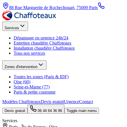
88 Rue Marguerite de Rochechouart
,
75009
Paris
Services
Dépannage en urgence 24h/24
Entretien chaudière Chaffoteaux
Installation chaudière Chaffoteaux
Tous nos services
Zones d'intervention
Toutes les zones (Paris & IDF)
Oise (60)
Seine-et-Marne (77)
Paris & petite couronne
Modèles Chaffoteaux
Devis gratuit
Urgence
Contact
Devis gratuit
06 44 64 36 86
Toggle main menu
Services
Paris · Île-de-France · Oise