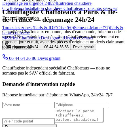
Dépannage en urgence 24h/24
Entretien chaudière
Chaffoteaux
Installation chaudière Chaffoteaux
Tous nos services
Chauffagiste
Chaffoteaux
à Paris & Île-
Zones d'intervention
de-France — dépannage 24h/24
Toutes les zones (Paris & IDF)
Oise (60)
Seine-et-Marne (77)
Paris &
Chaudière Chaffoteaux en panne, plus d'eau chaude, fuite ou code
petite couronne
erreur ? Nos techniciens spécialistes Chaffoteaux interviennent en
Modèles Chaffoteaux
Devis gratuit
Urgence
Contact
urgence, jour et nuit, avec des pièces d'origine et un devis clair avant
toute réparation.
Urgence 24h/24 —
06 44 64 36 86
Devis gratuit
06 44 64 36 86
Devis gratuit
Chauffagiste indépendant spécialisé Chaffoteaux — nous ne
sommes pas le SAV officiel du fabricant.
Demande d'intervention rapide
Réponse immédiate par téléphone ou WhatsApp,
24h/24, 7j/7
.