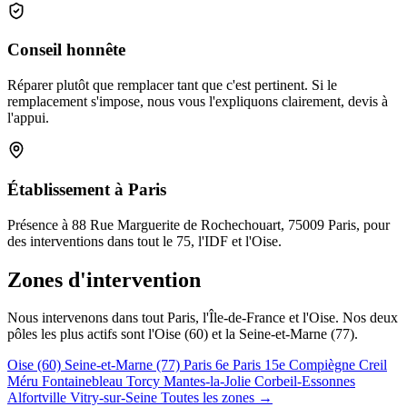
Conseil honnête
Réparer plutôt que remplacer tant que c'est pertinent. Si le
remplacement s'impose, nous vous l'expliquons clairement, devis à
l'appui.
Établissement à Paris
Présence à 88 Rue Marguerite de Rochechouart, 75009 Paris, pour
des interventions dans tout le 75, l'IDF et l'Oise.
Zones d'intervention
Nous intervenons dans tout Paris, l'Île-de-France et l'Oise. Nos deux
pôles les plus actifs sont l'Oise (60) et la Seine-et-Marne (77).
Oise (60)
Seine-et-Marne (77)
Paris 6e
Paris 15e
Compiègne
Creil
Méru
Fontainebleau
Torcy
Mantes-la-Jolie
Corbeil-Essonnes
Alfortville
Vitry-sur-Seine
Toutes les zones →