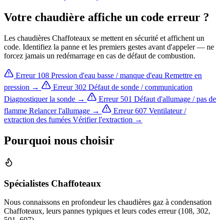
Votre chaudière affiche un code erreur ?
Les chaudières Chaffoteaux se mettent en sécurité et affichent un
code. Identifiez la panne et les premiers gestes avant d'appeler — ne
forcez jamais un redémarrage en cas de défaut de combustion.
Erreur 108
Pression d'eau basse / manque d'eau
Remettre en
pression →
Erreur 302
Défaut de sonde / communication
Diagnostiquer la sonde →
Erreur 501
Défaut d'allumage / pas de
flamme
Relancer l'allumage →
Erreur 607
Ventilateur /
extraction des fumées
Vérifier l'extraction →
Pourquoi nous choisir
Spécialistes Chaffoteaux
Nous connaissons en profondeur les chaudières gaz à condensation
Chaffoteaux, leurs pannes typiques et leurs codes erreur (108, 302,
501, 607).