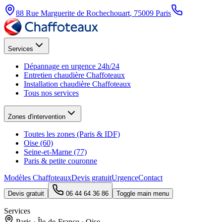
88 Rue Marguerite de Rochechouart
,
75009
Paris
Services
Dépannage en urgence 24h/24
Entretien chaudière Chaffoteaux
Installation chaudière Chaffoteaux
Tous nos services
Zones d'intervention
Toutes les zones (Paris & IDF)
Oise (60)
Seine-et-Marne (77)
Paris & petite couronne
Modèles Chaffoteaux
Devis gratuit
Urgence
Contact
Devis gratuit
06 44 64 36 86
Toggle main menu
Services
Paris · Île-de-France · Oise