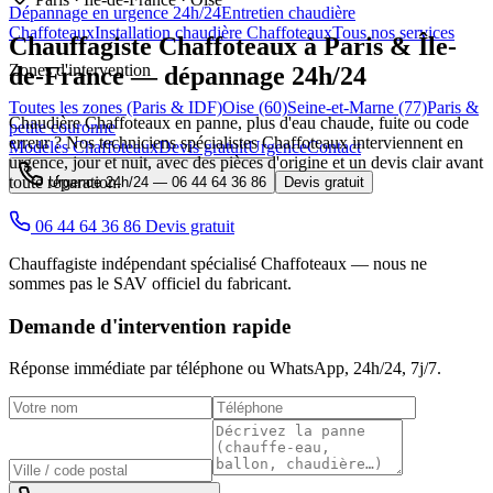
Dépannage en urgence 24h/24
Entretien chaudière
Chaffoteaux
Installation chaudière Chaffoteaux
Tous nos services
Chauffagiste
Chaffoteaux
à Paris & Île-
Zones d'intervention
de-France — dépannage 24h/24
Toutes les zones (Paris & IDF)
Oise (60)
Seine-et-Marne (77)
Paris &
Chaudière Chaffoteaux en panne, plus d'eau chaude, fuite ou code
petite couronne
erreur ? Nos techniciens spécialistes Chaffoteaux interviennent en
Modèles Chaffoteaux
Devis gratuit
Urgence
Contact
urgence, jour et nuit, avec des pièces d'origine et un devis clair avant
toute réparation.
Urgence 24h/24 —
06 44 64 36 86
Devis gratuit
06 44 64 36 86
Devis gratuit
Chauffagiste indépendant spécialisé Chaffoteaux — nous ne
sommes pas le SAV officiel du fabricant.
Demande d'intervention rapide
Réponse immédiate par téléphone ou WhatsApp,
24h/24, 7j/7
.