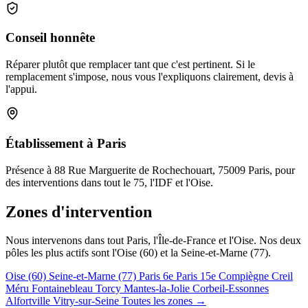
Conseil honnête
Réparer plutôt que remplacer tant que c'est pertinent. Si le
remplacement s'impose, nous vous l'expliquons clairement, devis à
l'appui.
Établissement à Paris
Présence à 88 Rue Marguerite de Rochechouart, 75009 Paris, pour
des interventions dans tout le 75, l'IDF et l'Oise.
Zones d'intervention
Nous intervenons dans tout Paris, l'Île-de-France et l'Oise. Nos deux
pôles les plus actifs sont l'Oise (60) et la Seine-et-Marne (77).
Oise (60)
Seine-et-Marne (77)
Paris 6e
Paris 15e
Compiègne
Creil
Méru
Fontainebleau
Torcy
Mantes-la-Jolie
Corbeil-Essonnes
Alfortville
Vitry-sur-Seine
Toutes les zones →