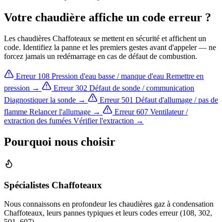
Votre chaudière affiche un code erreur ?
Les chaudières Chaffoteaux se mettent en sécurité et affichent un
code. Identifiez la panne et les premiers gestes avant d'appeler — ne
forcez jamais un redémarrage en cas de défaut de combustion.
Erreur 108
Pression d'eau basse / manque d'eau
Remettre en
pression →
Erreur 302
Défaut de sonde / communication
Diagnostiquer la sonde →
Erreur 501
Défaut d'allumage / pas de
flamme
Relancer l'allumage →
Erreur 607
Ventilateur /
extraction des fumées
Vérifier l'extraction →
Pourquoi nous choisir
Spécialistes Chaffoteaux
Nous connaissons en profondeur les chaudières gaz à condensation
Chaffoteaux, leurs pannes typiques et leurs codes erreur (108, 302,
501, 607).