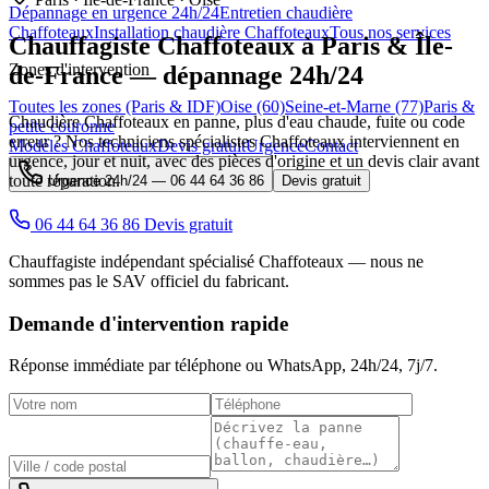
Dépannage en urgence 24h/24
Entretien chaudière
Chaffoteaux
Installation chaudière Chaffoteaux
Tous nos services
Chauffagiste
Chaffoteaux
à Paris & Île-
Zones d'intervention
de-France — dépannage 24h/24
Toutes les zones (Paris & IDF)
Oise (60)
Seine-et-Marne (77)
Paris &
Chaudière Chaffoteaux en panne, plus d'eau chaude, fuite ou code
petite couronne
erreur ? Nos techniciens spécialistes Chaffoteaux interviennent en
Modèles Chaffoteaux
Devis gratuit
Urgence
Contact
urgence, jour et nuit, avec des pièces d'origine et un devis clair avant
toute réparation.
Urgence 24h/24 —
06 44 64 36 86
Devis gratuit
06 44 64 36 86
Devis gratuit
Chauffagiste indépendant spécialisé Chaffoteaux — nous ne
sommes pas le SAV officiel du fabricant.
Demande d'intervention rapide
Réponse immédiate par téléphone ou WhatsApp,
24h/24, 7j/7
.