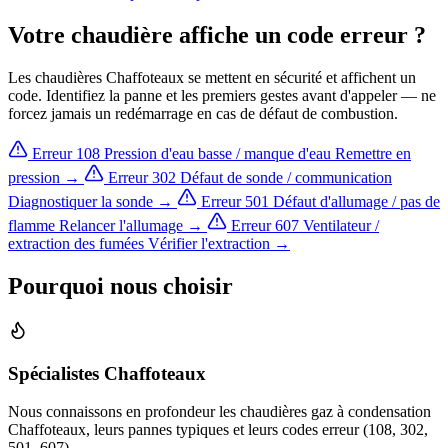
Votre chaudière affiche un code erreur ?
Les chaudières Chaffoteaux se mettent en sécurité et affichent un
code. Identifiez la panne et les premiers gestes avant d'appeler — ne
forcez jamais un redémarrage en cas de défaut de combustion.
Erreur 108
Pression d'eau basse / manque d'eau
Remettre en
pression →
Erreur 302
Défaut de sonde / communication
Diagnostiquer la sonde →
Erreur 501
Défaut d'allumage / pas de
flamme
Relancer l'allumage →
Erreur 607
Ventilateur /
extraction des fumées
Vérifier l'extraction →
Pourquoi nous choisir
Spécialistes Chaffoteaux
Nous connaissons en profondeur les chaudières gaz à condensation
Chaffoteaux, leurs pannes typiques et leurs codes erreur (108, 302,
501, 607).