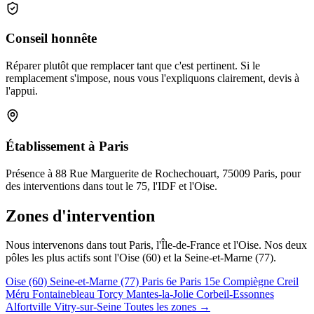
Conseil honnête
Réparer plutôt que remplacer tant que c'est pertinent. Si le
remplacement s'impose, nous vous l'expliquons clairement, devis à
l'appui.
Établissement à Paris
Présence à 88 Rue Marguerite de Rochechouart, 75009 Paris, pour
des interventions dans tout le 75, l'IDF et l'Oise.
Zones d'intervention
Nous intervenons dans tout Paris, l'Île-de-France et l'Oise. Nos deux
pôles les plus actifs sont l'Oise (60) et la Seine-et-Marne (77).
Oise (60)
Seine-et-Marne (77)
Paris 6e
Paris 15e
Compiègne
Creil
Méru
Fontainebleau
Torcy
Mantes-la-Jolie
Corbeil-Essonnes
Alfortville
Vitry-sur-Seine
Toutes les zones →