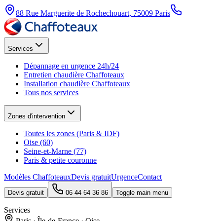
88 Rue Marguerite de Rochechouart
,
75009
Paris
Services
Dépannage en urgence 24h/24
Entretien chaudière Chaffoteaux
Installation chaudière Chaffoteaux
Tous nos services
Zones d'intervention
Toutes les zones (Paris & IDF)
Oise (60)
Seine-et-Marne (77)
Paris & petite couronne
Modèles Chaffoteaux
Devis gratuit
Urgence
Contact
Devis gratuit
06 44 64 36 86
Toggle main menu
Services
Paris · Île-de-France · Oise