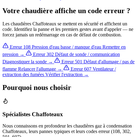
Votre chaudière affiche un code erreur ?
Les chaudières Chaffoteaux se mettent en sécurité et affichent un
code. Identifiez la panne et les premiers gestes avant d'appeler — ne
forcez jamais un redémarrage en cas de défaut de combustion.
Erreur 108
Pression d'eau basse / manque d'eau
Remettre en
pression →
Erreur 302
Défaut de sonde / communication
Diagnostiquer la sonde →
Erreur 501
Défaut d'allumage / pas de
flamme
Relancer l'allumage →
Erreur 607
Ventilateur /
extraction des fumées
Vérifier l'extraction →
Pourquoi nous choisir
Spécialistes Chaffoteaux
Nous connaissons en profondeur les chaudières gaz à condensation
Chaffoteaux, leurs pannes typiques et leurs codes erreur (108, 302,
501, 607).