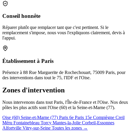
Conseil honnête
Réparer plutôt que remplacer tant que c'est pertinent. Si le
remplacement s'impose, nous vous l'expliquons clairement, devis à
l'appui.
Établissement à Paris
Présence à 88 Rue Marguerite de Rochechouart, 75009 Paris, pour
des interventions dans tout le 75, l'IDF et l'Oise.
Zones d'intervention
Nous intervenons dans tout Paris, l'Île-de-France et l'Oise. Nos deux
pôles les plus actifs sont l'Oise (60) et la Seine-et-Marne (77).
Oise (60)
Seine-et-Marne (77)
Paris 6e
Paris 15e
Compiègne
Creil
Méru
Fontainebleau
Torcy
Mantes-la-Jolie
Corbeil-Essonnes
Alfortville
Vitry-sur-Seine
Toutes les zones →