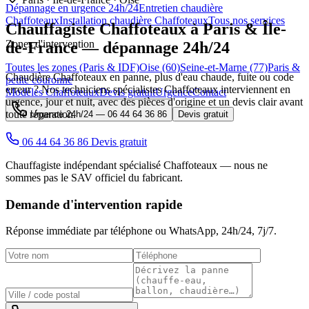
Dépannage en urgence 24h/24
Entretien chaudière
Chaffoteaux
Installation chaudière Chaffoteaux
Tous nos services
Chauffagiste
Chaffoteaux
à Paris & Île-
Zones d'intervention
de-France — dépannage 24h/24
Toutes les zones (Paris & IDF)
Oise (60)
Seine-et-Marne (77)
Paris &
Chaudière Chaffoteaux en panne, plus d'eau chaude, fuite ou code
petite couronne
erreur ? Nos techniciens spécialistes Chaffoteaux interviennent en
Modèles Chaffoteaux
Devis gratuit
Urgence
Contact
urgence, jour et nuit, avec des pièces d'origine et un devis clair avant
toute réparation.
Urgence 24h/24 —
06 44 64 36 86
Devis gratuit
06 44 64 36 86
Devis gratuit
Chauffagiste indépendant spécialisé Chaffoteaux — nous ne
sommes pas le SAV officiel du fabricant.
Demande d'intervention rapide
Réponse immédiate par téléphone ou WhatsApp,
24h/24, 7j/7
.