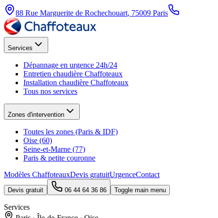
88 Rue Marguerite de Rochechouart
,
75009
Paris
Services
Dépannage en urgence 24h/24
Entretien chaudière Chaffoteaux
Installation chaudière Chaffoteaux
Tous nos services
Zones d'intervention
Toutes les zones (Paris & IDF)
Oise (60)
Seine-et-Marne (77)
Paris & petite couronne
Modèles Chaffoteaux
Devis gratuit
Urgence
Contact
Devis gratuit
06 44 64 36 86
Toggle main menu
Services
Paris · Île-de-France · Oise