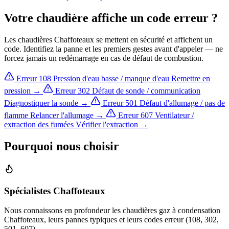
Votre chaudière affiche un code erreur ?
Les chaudières Chaffoteaux se mettent en sécurité et affichent un
code. Identifiez la panne et les premiers gestes avant d'appeler — ne
forcez jamais un redémarrage en cas de défaut de combustion.
Erreur 108
Pression d'eau basse / manque d'eau
Remettre en
pression →
Erreur 302
Défaut de sonde / communication
Diagnostiquer la sonde →
Erreur 501
Défaut d'allumage / pas de
flamme
Relancer l'allumage →
Erreur 607
Ventilateur /
extraction des fumées
Vérifier l'extraction →
Pourquoi nous choisir
Spécialistes Chaffoteaux
Nous connaissons en profondeur les chaudières gaz à condensation
Chaffoteaux, leurs pannes typiques et leurs codes erreur (108, 302,
501, 607).