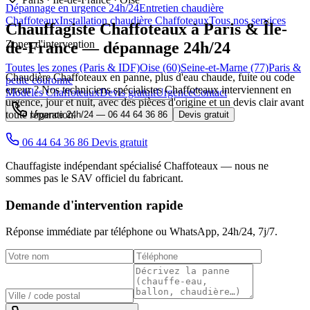
Dépannage en urgence 24h/24
Entretien chaudière
Chaffoteaux
Installation chaudière Chaffoteaux
Tous nos services
Chauffagiste
Chaffoteaux
à Paris & Île-
Zones d'intervention
de-France — dépannage 24h/24
Toutes les zones (Paris & IDF)
Oise (60)
Seine-et-Marne (77)
Paris &
Chaudière Chaffoteaux en panne, plus d'eau chaude, fuite ou code
petite couronne
erreur ? Nos techniciens spécialistes Chaffoteaux interviennent en
Modèles Chaffoteaux
Devis gratuit
Urgence
Contact
urgence, jour et nuit, avec des pièces d'origine et un devis clair avant
toute réparation.
Urgence 24h/24 —
06 44 64 36 86
Devis gratuit
06 44 64 36 86
Devis gratuit
Chauffagiste indépendant spécialisé Chaffoteaux — nous ne
sommes pas le SAV officiel du fabricant.
Demande d'intervention rapide
Réponse immédiate par téléphone ou WhatsApp,
24h/24, 7j/7
.