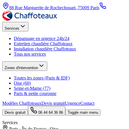
88 Rue Marguerite de Rochechouart
,
75009
Paris
Services
Dépannage en urgence 24h/24
Entretien chaudière Chaffoteaux
Installation chaudière Chaffoteaux
Tous nos services
Zones d'intervention
Toutes les zones (Paris & IDF)
Oise (60)
Seine-et-Marne (77)
Paris & petite couronne
Modèles Chaffoteaux
Devis gratuit
Urgence
Contact
Devis gratuit
06 44 64 36 86
Toggle main menu
Services
Paris · Île-de-France · Oise