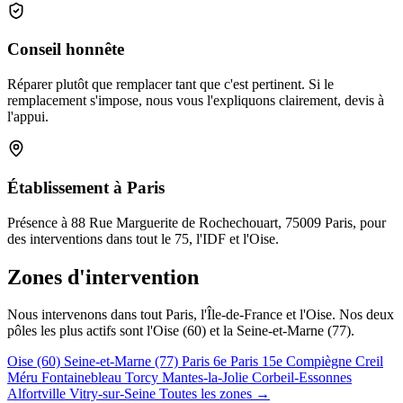
Conseil honnête
Réparer plutôt que remplacer tant que c'est pertinent. Si le
remplacement s'impose, nous vous l'expliquons clairement, devis à
l'appui.
Établissement à Paris
Présence à 88 Rue Marguerite de Rochechouart, 75009 Paris, pour
des interventions dans tout le 75, l'IDF et l'Oise.
Zones d'intervention
Nous intervenons dans tout Paris, l'Île-de-France et l'Oise. Nos deux
pôles les plus actifs sont l'Oise (60) et la Seine-et-Marne (77).
Oise (60)
Seine-et-Marne (77)
Paris 6e
Paris 15e
Compiègne
Creil
Méru
Fontainebleau
Torcy
Mantes-la-Jolie
Corbeil-Essonnes
Alfortville
Vitry-sur-Seine
Toutes les zones →