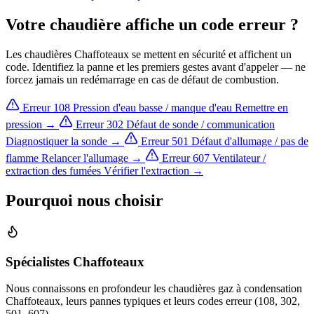
Votre chaudière affiche un code erreur ?
Les chaudières Chaffoteaux se mettent en sécurité et affichent un
code. Identifiez la panne et les premiers gestes avant d'appeler — ne
forcez jamais un redémarrage en cas de défaut de combustion.
Erreur 108
Pression d'eau basse / manque d'eau
Remettre en
pression →
Erreur 302
Défaut de sonde / communication
Diagnostiquer la sonde →
Erreur 501
Défaut d'allumage / pas de
flamme
Relancer l'allumage →
Erreur 607
Ventilateur /
extraction des fumées
Vérifier l'extraction →
Pourquoi nous choisir
Spécialistes Chaffoteaux
Nous connaissons en profondeur les chaudières gaz à condensation
Chaffoteaux, leurs pannes typiques et leurs codes erreur (108, 302,
501, 607).