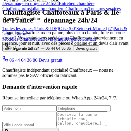
Dépannage en urgence 24h/24
Entretien chaudière
Chaffoteaux
Installation chaudière Chaffoteaux
Tous nos services
Chauffagiste
Chaffoteaux
à Paris & Île-
Zones d'intervention
de-France — dépannage 24h/24
Toutes les zones (Paris & IDF)
Oise (60)
Seine-et-Marne (77)
Paris &
Chaudière Chaffoteaux en panne, plus d'eau chaude, fuite ou code
petite couronne
erreur ? Nos techniciens spécialistes Chaffoteaux interviennent en
Modèles Chaffoteaux
Devis gratuit
Urgence
Contact
urgence, jour et nuit, avec des pièces d'origine et un devis clair avant
toute réparation.
Urgence 24h/24 —
06 44 64 36 86
Devis gratuit
06 44 64 36 86
Devis gratuit
Chauffagiste indépendant spécialisé Chaffoteaux — nous ne
sommes pas le SAV officiel du fabricant.
Demande d'intervention rapide
Réponse immédiate par téléphone ou WhatsApp,
24h/24, 7j/7
.