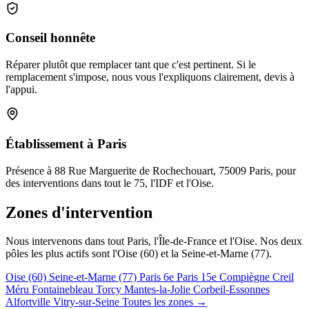
Conseil honnête
Réparer plutôt que remplacer tant que c'est pertinent. Si le
remplacement s'impose, nous vous l'expliquons clairement, devis à
l'appui.
Établissement à Paris
Présence à 88 Rue Marguerite de Rochechouart, 75009 Paris, pour
des interventions dans tout le 75, l'IDF et l'Oise.
Zones d'intervention
Nous intervenons dans tout Paris, l'Île-de-France et l'Oise. Nos deux
pôles les plus actifs sont l'Oise (60) et la Seine-et-Marne (77).
Oise (60)
Seine-et-Marne (77)
Paris 6e
Paris 15e
Compiègne
Creil
Méru
Fontainebleau
Torcy
Mantes-la-Jolie
Corbeil-Essonnes
Alfortville
Vitry-sur-Seine
Toutes les zones →