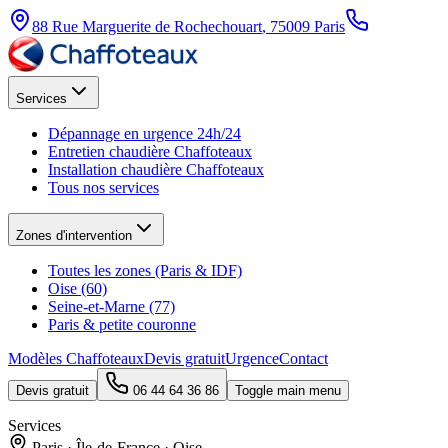
88 Rue Marguerite de Rochechouart
,
75009
Paris
Services
Dépannage en urgence 24h/24
Entretien chaudière Chaffoteaux
Installation chaudière Chaffoteaux
Tous nos services
Zones d'intervention
Toutes les zones (Paris & IDF)
Oise (60)
Seine-et-Marne (77)
Paris & petite couronne
Modèles Chaffoteaux
Devis gratuit
Urgence
Contact
Devis gratuit
06 44 64 36 86
Toggle main menu
Services
Paris · Île-de-France · Oise