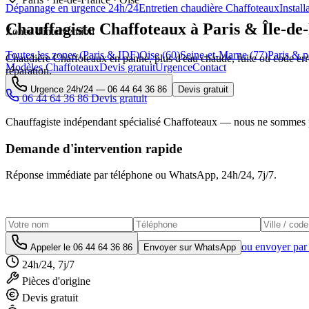
Dépannage en urgence 24h/24
Entretien chaudière Chaffoteaux
Instal
Chauffagiste
Chaffoteaux
à Paris & Île-d
Zones d'intervention
Toutes les zones (Paris & IDF)
Oise (60)
Seine-et-Marne (77)
Paris & p
Chaudière Chaffoteaux en panne, plus d'eau chaude, fuite ou code erreu
Modèles Chaffoteaux
Devis gratuit
Urgence
Contact
réparation.
Urgence 24h/24 —
06 44 64 36 86
Devis gratuit
06 44 64 36 86
Devis gratuit
Chauffagiste indépendant spécialisé Chaffoteaux — nous ne sommes pa
Demande d'intervention rapide
Réponse immédiate par téléphone ou WhatsApp,
24h/24, 7j/7
.
ou envoyer par
Appeler le
06 44 64 36 86
Envoyer sur WhatsApp
24h/24, 7j/7
Pièces d'origine
Devis gratuit