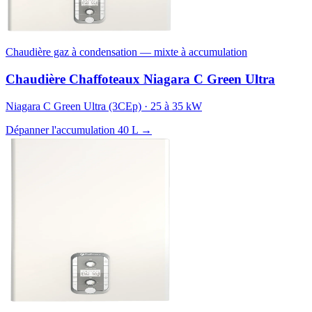
Chaudière gaz à condensation — mixte à accumulation
Chaudière Chaffoteaux Niagara C Green Ultra
Niagara C Green Ultra (3CEp) · 25 à 35 kW
Dépanner l'accumulation 40 L →