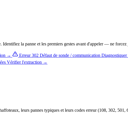
e. Identifiez la panne et les premiers gestes avant d'appeler — ne force
sion →
Erreur 302
Défaut de sonde / communication
Diagnostiquer
mées
Vérifier l'extraction →
ffoteaux, leurs pannes typiques et leurs codes erreur (108, 302, 501, 