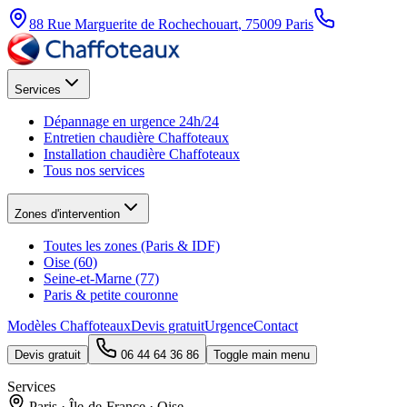
88 Rue Marguerite de Rochechouart
,
75009
Paris
Services
Dépannage en urgence 24h/24
Entretien chaudière Chaffoteaux
Installation chaudière Chaffoteaux
Tous nos services
Zones d'intervention
Toutes les zones (Paris & IDF)
Oise (60)
Seine-et-Marne (77)
Paris & petite couronne
Modèles Chaffoteaux
Devis gratuit
Urgence
Contact
Devis gratuit
06 44 64 36 86
Toggle main menu
Services
Paris · Île-de-France · Oise