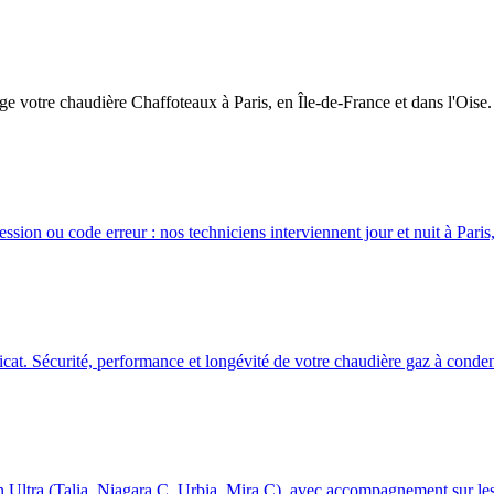
e votre chaudière Chaffoteaux à Paris, en Île-de-France et dans l'Oise.
sion ou code erreur : nos techniciens interviennent jour et nuit à Paris,
icat. Sécurité, performance et longévité de votre chaudière gaz à conde
Ultra (Talia, Niagara C, Urbia, Mira C), avec accompagnement sur les 