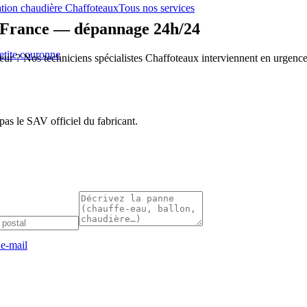
lation chaudière Chaffoteaux
Tous nos services
e-France — dépannage 24h/24
etite couronne
r ? Nos techniciens spécialistes Chaffoteaux interviennent en urgence, j
s le SAV officiel du fabricant.
 e-mail