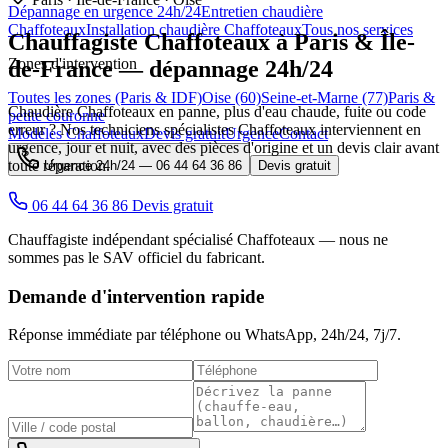
Dépannage en urgence 24h/24
Entretien chaudière
Chaffoteaux
Installation chaudière Chaffoteaux
Tous nos services
Chauffagiste
Chaffoteaux
à Paris & Île-
Zones d'intervention
de-France — dépannage 24h/24
Toutes les zones (Paris & IDF)
Oise (60)
Seine-et-Marne (77)
Paris &
Chaudière Chaffoteaux en panne, plus d'eau chaude, fuite ou code
petite couronne
erreur ? Nos techniciens spécialistes Chaffoteaux interviennent en
Modèles Chaffoteaux
Devis gratuit
Urgence
Contact
urgence, jour et nuit, avec des pièces d'origine et un devis clair avant
toute réparation.
Urgence 24h/24 —
06 44 64 36 86
Devis gratuit
06 44 64 36 86
Devis gratuit
Chauffagiste indépendant spécialisé Chaffoteaux — nous ne
sommes pas le SAV officiel du fabricant.
Demande d'intervention rapide
Réponse immédiate par téléphone ou WhatsApp,
24h/24, 7j/7
.