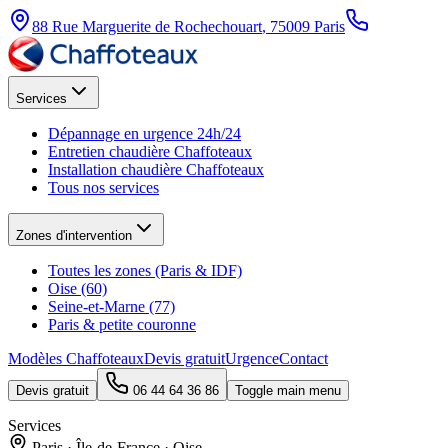
88 Rue Marguerite de Rochechouart
,
75009
Paris
Services
Dépannage en urgence 24h/24
Entretien chaudière Chaffoteaux
Installation chaudière Chaffoteaux
Tous nos services
Zones d'intervention
Toutes les zones (Paris & IDF)
Oise (60)
Seine-et-Marne (77)
Paris & petite couronne
Modèles Chaffoteaux
Devis gratuit
Urgence
Contact
Devis gratuit
06 44 64 36 86
Toggle main menu
Services
Paris · Île-de-France · Oise