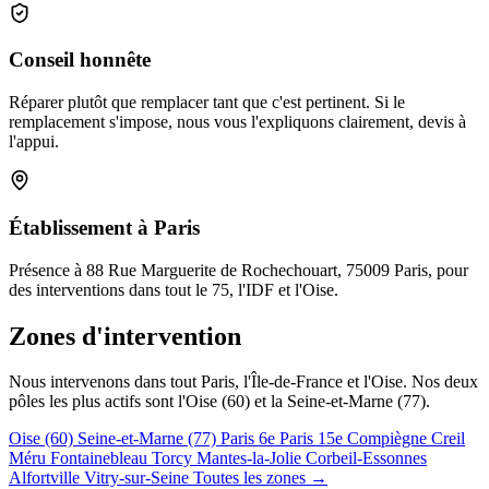
Conseil honnête
Réparer plutôt que remplacer tant que c'est pertinent. Si le
remplacement s'impose, nous vous l'expliquons clairement, devis à
l'appui.
Établissement à Paris
Présence à 88 Rue Marguerite de Rochechouart, 75009 Paris, pour
des interventions dans tout le 75, l'IDF et l'Oise.
Zones d'intervention
Nous intervenons dans tout Paris, l'Île-de-France et l'Oise. Nos deux
pôles les plus actifs sont l'Oise (60) et la Seine-et-Marne (77).
Oise (60)
Seine-et-Marne (77)
Paris 6e
Paris 15e
Compiègne
Creil
Méru
Fontainebleau
Torcy
Mantes-la-Jolie
Corbeil-Essonnes
Alfortville
Vitry-sur-Seine
Toutes les zones →