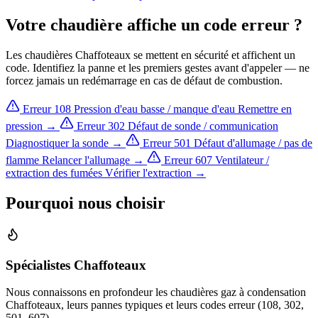
Votre chaudière affiche un code erreur ?
Les chaudières Chaffoteaux se mettent en sécurité et affichent un
code. Identifiez la panne et les premiers gestes avant d'appeler — ne
forcez jamais un redémarrage en cas de défaut de combustion.
Erreur 108
Pression d'eau basse / manque d'eau
Remettre en
pression →
Erreur 302
Défaut de sonde / communication
Diagnostiquer la sonde →
Erreur 501
Défaut d'allumage / pas de
flamme
Relancer l'allumage →
Erreur 607
Ventilateur /
extraction des fumées
Vérifier l'extraction →
Pourquoi nous choisir
Spécialistes Chaffoteaux
Nous connaissons en profondeur les chaudières gaz à condensation
Chaffoteaux, leurs pannes typiques et leurs codes erreur (108, 302,
501, 607).