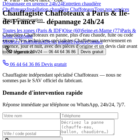
Dépannage en urgence 24h/24
Entretien chaudière
Chaffoteaux
Installation chaudière Chaffoteaux
Tous nos services
Chauffagiste
Chaffoteaux
à Paris & Île-
Zones d'intervention
de-France — dépannage 24h/24
Toutes les zones (Paris & IDF)
Oise (60)
Seine-et-Marne (77)
Paris &
Chaudière Chaffoteaux en panne, plus d'eau chaude, fuite ou code
petite couronne
erreur ? Nos techniciens spécialistes Chaffoteaux interviennent en
Modèles Chaffoteaux
Devis gratuit
Urgence
Contact
urgence, jour et nuit, avec des pièces d'origine et un devis clair avant
toute réparation.
Urgence 24h/24 —
06 44 64 36 86
Devis gratuit
06 44 64 36 86
Devis gratuit
Chauffagiste indépendant spécialisé Chaffoteaux — nous ne
sommes pas le SAV officiel du fabricant.
Demande d'intervention rapide
Réponse immédiate par téléphone ou WhatsApp,
24h/24, 7j/7
.