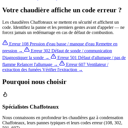
Votre chaudière affiche un code erreur ?
Les chaudières Chaffoteaux se mettent en sécurité et affichent un
code. Identifiez la panne et les premiers gestes avant d'appeler — ne
forcez jamais un redémarrage en cas de défaut de combustion.
Erreur 108
Pression d'eau basse / manque d'eau
Remettre en
pression →
Erreur 302
Défaut de sonde / communication
Diagnostiquer la sonde →
Erreur 501
Défaut d'allumage / pas de
flamme
Relancer l'allumage →
Erreur 607
Ventilateur /
extraction des fumées
Vérifier l'extraction →
Pourquoi nous choisir
Spécialistes Chaffoteaux
Nous connaissons en profondeur les chaudières gaz à condensation
Chaffoteaux, leurs pannes typiques et leurs codes erreur (108, 302,
501, 607).