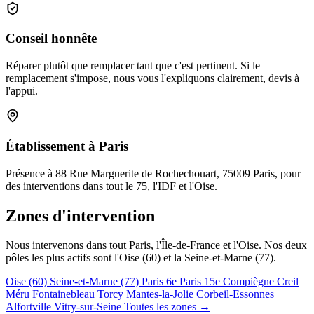
Conseil honnête
Réparer plutôt que remplacer tant que c'est pertinent. Si le
remplacement s'impose, nous vous l'expliquons clairement, devis à
l'appui.
Établissement à Paris
Présence à 88 Rue Marguerite de Rochechouart, 75009 Paris, pour
des interventions dans tout le 75, l'IDF et l'Oise.
Zones d'intervention
Nous intervenons dans tout Paris, l'Île-de-France et l'Oise. Nos deux
pôles les plus actifs sont l'Oise (60) et la Seine-et-Marne (77).
Oise (60)
Seine-et-Marne (77)
Paris 6e
Paris 15e
Compiègne
Creil
Méru
Fontainebleau
Torcy
Mantes-la-Jolie
Corbeil-Essonnes
Alfortville
Vitry-sur-Seine
Toutes les zones →