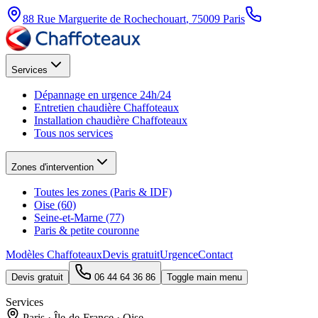
88 Rue Marguerite de Rochechouart
,
75009
Paris
Services
Dépannage en urgence 24h/24
Entretien chaudière Chaffoteaux
Installation chaudière Chaffoteaux
Tous nos services
Zones d'intervention
Toutes les zones (Paris & IDF)
Oise (60)
Seine-et-Marne (77)
Paris & petite couronne
Modèles Chaffoteaux
Devis gratuit
Urgence
Contact
Devis gratuit
06 44 64 36 86
Toggle main menu
Services
Paris · Île-de-France · Oise