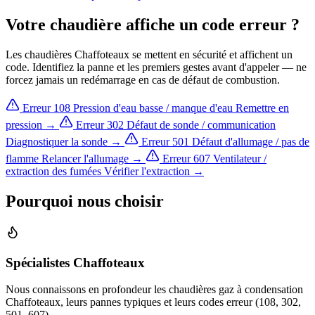
Votre chaudière affiche un code erreur ?
Les chaudières Chaffoteaux se mettent en sécurité et affichent un
code. Identifiez la panne et les premiers gestes avant d'appeler — ne
forcez jamais un redémarrage en cas de défaut de combustion.
Erreur 108
Pression d'eau basse / manque d'eau
Remettre en
pression →
Erreur 302
Défaut de sonde / communication
Diagnostiquer la sonde →
Erreur 501
Défaut d'allumage / pas de
flamme
Relancer l'allumage →
Erreur 607
Ventilateur /
extraction des fumées
Vérifier l'extraction →
Pourquoi nous choisir
Spécialistes Chaffoteaux
Nous connaissons en profondeur les chaudières gaz à condensation
Chaffoteaux, leurs pannes typiques et leurs codes erreur (108, 302,
501, 607).