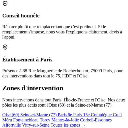
Conseil honnête
Réparer plutôt que remplacer tant que c'est pertinent. Si le
remplacement s'impose, nous vous l'expliquons clairement, devis à
l'appui.
Établissement à Paris
Présence à 88 Rue Marguerite de Rochechouart, 75009 Paris, pour
des interventions dans tout le 75, l'IDF et l'Oise.
Zones d'intervention
Nous intervenons dans tout Paris, l'Île-de-France et l'Oise. Nos deux
pôles les plus actifs sont l'Oise (60) et la Seine-et-Marne (77).
Oise (60)
Seine-et-Marne (77)
Paris 6e
Paris 15e
Compiègne
Creil
Méru
Fontainebleau
Torcy
Mantes-la-Jolie
Corbeil-Essonnes
Alfortville
Vitry-sur-Seine
Toutes les zones →