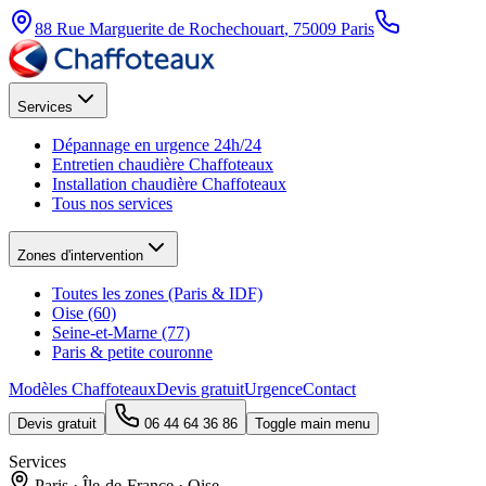
88 Rue Marguerite de Rochechouart
,
75009
Paris
Services
Dépannage en urgence 24h/24
Entretien chaudière Chaffoteaux
Installation chaudière Chaffoteaux
Tous nos services
Zones d'intervention
Toutes les zones (Paris & IDF)
Oise (60)
Seine-et-Marne (77)
Paris & petite couronne
Modèles Chaffoteaux
Devis gratuit
Urgence
Contact
Devis gratuit
06 44 64 36 86
Toggle main menu
Services
Paris · Île-de-France · Oise