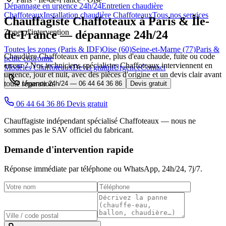
Dépannage en urgence 24h/24
Entretien chaudière
Chaffoteaux
Installation chaudière Chaffoteaux
Tous nos services
Chauffagiste
Chaffoteaux
à Paris & Île-
Zones d'intervention
de-France — dépannage 24h/24
Toutes les zones (Paris & IDF)
Oise (60)
Seine-et-Marne (77)
Paris &
Chaudière Chaffoteaux en panne, plus d'eau chaude, fuite ou code
petite couronne
erreur ? Nos techniciens spécialistes Chaffoteaux interviennent en
Modèles Chaffoteaux
Devis gratuit
Urgence
Contact
urgence, jour et nuit, avec des pièces d'origine et un devis clair avant
toute réparation.
Urgence 24h/24 —
06 44 64 36 86
Devis gratuit
06 44 64 36 86
Devis gratuit
Chauffagiste indépendant spécialisé Chaffoteaux — nous ne
sommes pas le SAV officiel du fabricant.
Demande d'intervention rapide
Réponse immédiate par téléphone ou WhatsApp,
24h/24, 7j/7
.