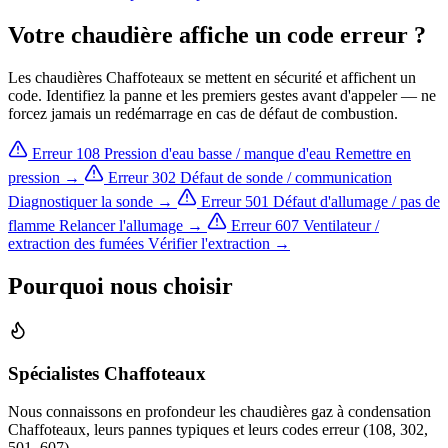
Votre chaudière affiche un code erreur ?
Les chaudières Chaffoteaux se mettent en sécurité et affichent un
code. Identifiez la panne et les premiers gestes avant d'appeler — ne
forcez jamais un redémarrage en cas de défaut de combustion.
Erreur 108
Pression d'eau basse / manque d'eau
Remettre en
pression →
Erreur 302
Défaut de sonde / communication
Diagnostiquer la sonde →
Erreur 501
Défaut d'allumage / pas de
flamme
Relancer l'allumage →
Erreur 607
Ventilateur /
extraction des fumées
Vérifier l'extraction →
Pourquoi nous choisir
Spécialistes Chaffoteaux
Nous connaissons en profondeur les chaudières gaz à condensation
Chaffoteaux, leurs pannes typiques et leurs codes erreur (108, 302,
501, 607).