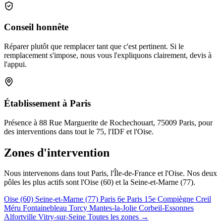
Conseil honnête
Réparer plutôt que remplacer tant que c'est pertinent. Si le
remplacement s'impose, nous vous l'expliquons clairement, devis à
l'appui.
Établissement à Paris
Présence à 88 Rue Marguerite de Rochechouart, 75009 Paris, pour
des interventions dans tout le 75, l'IDF et l'Oise.
Zones d'intervention
Nous intervenons dans tout Paris, l'Île-de-France et l'Oise. Nos deux
pôles les plus actifs sont l'Oise (60) et la Seine-et-Marne (77).
Oise (60)
Seine-et-Marne (77)
Paris 6e
Paris 15e
Compiègne
Creil
Méru
Fontainebleau
Torcy
Mantes-la-Jolie
Corbeil-Essonnes
Alfortville
Vitry-sur-Seine
Toutes les zones →