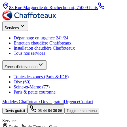
88 Rue Marguerite de Rochechouart
,
75009
Paris
Services
Dépannage en urgence 24h/24
Entretien chaudière Chaffoteaux
Installation chaudière Chaffoteaux
Tous nos services
Zones d'intervention
Toutes les zones (Paris & IDF)
Oise (60)
Seine-et-Marne (77)
Paris & petite couronne
Modèles Chaffoteaux
Devis gratuit
Urgence
Contact
Devis gratuit
06 44 64 36 86
Toggle main menu
Services
Paris · Île-de-France · Oise