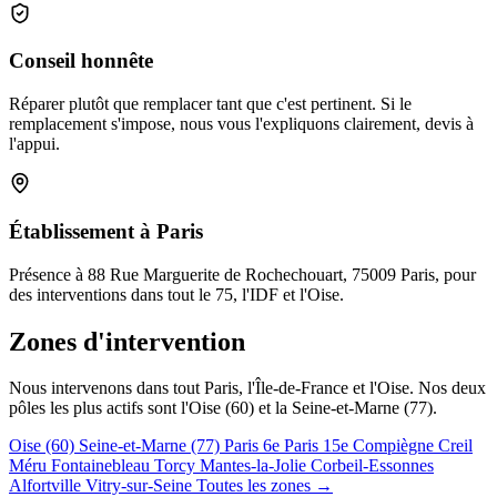
Conseil honnête
Réparer plutôt que remplacer tant que c'est pertinent. Si le
remplacement s'impose, nous vous l'expliquons clairement, devis à
l'appui.
Établissement à Paris
Présence à 88 Rue Marguerite de Rochechouart, 75009 Paris, pour
des interventions dans tout le 75, l'IDF et l'Oise.
Zones d'intervention
Nous intervenons dans tout Paris, l'Île-de-France et l'Oise. Nos deux
pôles les plus actifs sont l'Oise (60) et la Seine-et-Marne (77).
Oise (60)
Seine-et-Marne (77)
Paris 6e
Paris 15e
Compiègne
Creil
Méru
Fontainebleau
Torcy
Mantes-la-Jolie
Corbeil-Essonnes
Alfortville
Vitry-sur-Seine
Toutes les zones →