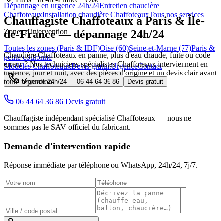
Dépannage en urgence 24h/24
Entretien chaudière
Chaffoteaux
Installation chaudière Chaffoteaux
Tous nos services
Chauffagiste
Chaffoteaux
à Paris & Île-
Zones d'intervention
de-France — dépannage 24h/24
Toutes les zones (Paris & IDF)
Oise (60)
Seine-et-Marne (77)
Paris &
Chaudière Chaffoteaux en panne, plus d'eau chaude, fuite ou code
petite couronne
erreur ? Nos techniciens spécialistes Chaffoteaux interviennent en
Modèles Chaffoteaux
Devis gratuit
Urgence
Contact
urgence, jour et nuit, avec des pièces d'origine et un devis clair avant
toute réparation.
Urgence 24h/24 —
06 44 64 36 86
Devis gratuit
06 44 64 36 86
Devis gratuit
Chauffagiste indépendant spécialisé Chaffoteaux — nous ne
sommes pas le SAV officiel du fabricant.
Demande d'intervention rapide
Réponse immédiate par téléphone ou WhatsApp,
24h/24, 7j/7
.