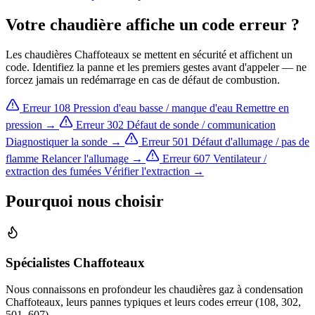
Votre chaudière affiche un code erreur ?
Les chaudières Chaffoteaux se mettent en sécurité et affichent un
code. Identifiez la panne et les premiers gestes avant d'appeler — ne
forcez jamais un redémarrage en cas de défaut de combustion.
Erreur 108
Pression d'eau basse / manque d'eau
Remettre en
pression →
Erreur 302
Défaut de sonde / communication
Diagnostiquer la sonde →
Erreur 501
Défaut d'allumage / pas de
flamme
Relancer l'allumage →
Erreur 607
Ventilateur /
extraction des fumées
Vérifier l'extraction →
Pourquoi nous choisir
Spécialistes Chaffoteaux
Nous connaissons en profondeur les chaudières gaz à condensation
Chaffoteaux, leurs pannes typiques et leurs codes erreur (108, 302,
501, 607).