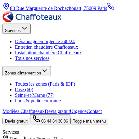
88 Rue Marguerite de Rochechouart
,
75009
Paris
Services
Dépannage en urgence 24h/24
Entretien chaudière Chaffoteaux
Installation chaudière Chaffoteaux
Tous nos services
Zones d'intervention
Toutes les zones (Paris & IDF)
Oise (60)
Seine-et-Marne (77)
Paris & petite couronne
Modèles Chaffoteaux
Devis gratuit
Urgence
Contact
Devis gratuit
06 44 64 36 86
Toggle main menu
Services
Paris · Île-de-France · Oise