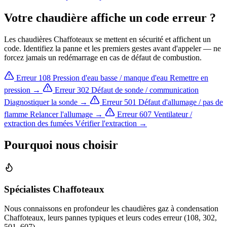
Votre chaudière affiche un code erreur ?
Les chaudières Chaffoteaux se mettent en sécurité et affichent un
code. Identifiez la panne et les premiers gestes avant d'appeler — ne
forcez jamais un redémarrage en cas de défaut de combustion.
Erreur 108
Pression d'eau basse / manque d'eau
Remettre en
pression →
Erreur 302
Défaut de sonde / communication
Diagnostiquer la sonde →
Erreur 501
Défaut d'allumage / pas de
flamme
Relancer l'allumage →
Erreur 607
Ventilateur /
extraction des fumées
Vérifier l'extraction →
Pourquoi nous choisir
Spécialistes Chaffoteaux
Nous connaissons en profondeur les chaudières gaz à condensation
Chaffoteaux, leurs pannes typiques et leurs codes erreur (108, 302,
501, 607).