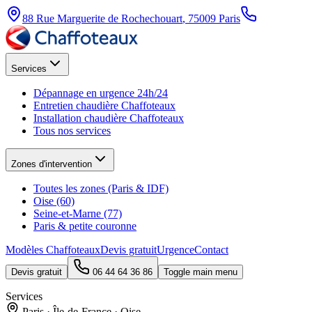
88 Rue Marguerite de Rochechouart
,
75009
Paris
Services
Dépannage en urgence 24h/24
Entretien chaudière Chaffoteaux
Installation chaudière Chaffoteaux
Tous nos services
Zones d'intervention
Toutes les zones (Paris & IDF)
Oise (60)
Seine-et-Marne (77)
Paris & petite couronne
Modèles Chaffoteaux
Devis gratuit
Urgence
Contact
Devis gratuit
06 44 64 36 86
Toggle main menu
Services
Paris · Île-de-France · Oise