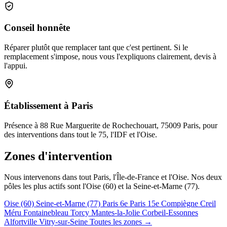
Conseil honnête
Réparer plutôt que remplacer tant que c'est pertinent. Si le
remplacement s'impose, nous vous l'expliquons clairement, devis à
l'appui.
Établissement à Paris
Présence à 88 Rue Marguerite de Rochechouart, 75009 Paris, pour
des interventions dans tout le 75, l'IDF et l'Oise.
Zones d'intervention
Nous intervenons dans tout Paris, l'Île-de-France et l'Oise. Nos deux
pôles les plus actifs sont l'Oise (60) et la Seine-et-Marne (77).
Oise (60)
Seine-et-Marne (77)
Paris 6e
Paris 15e
Compiègne
Creil
Méru
Fontainebleau
Torcy
Mantes-la-Jolie
Corbeil-Essonnes
Alfortville
Vitry-sur-Seine
Toutes les zones →