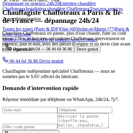
Dépannage en urgence 24h/24
Entretien chaudière
Chaffoteaux
Installation chaudière Chaffoteaux
Tous nos services
Chauffagiste
Chaffoteaux
à Paris & Île-
Zones d'intervention
de-France — dépannage 24h/24
Toutes les zones (Paris & IDF)
Oise (60)
Seine-et-Marne (77)
Paris &
Chaudière Chaffoteaux en panne, plus d'eau chaude, fuite ou code
petite couronne
erreur ? Nos techniciens spécialistes Chaffoteaux interviennent en
Modèles Chaffoteaux
Devis gratuit
Urgence
Contact
urgence, jour et nuit, avec des pièces d'origine et un devis clair avant
toute réparation.
Urgence 24h/24 —
06 44 64 36 86
Devis gratuit
06 44 64 36 86
Devis gratuit
Chauffagiste indépendant spécialisé Chaffoteaux — nous ne
sommes pas le SAV officiel du fabricant.
Demande d'intervention rapide
Réponse immédiate par téléphone ou WhatsApp,
24h/24, 7j/7
.