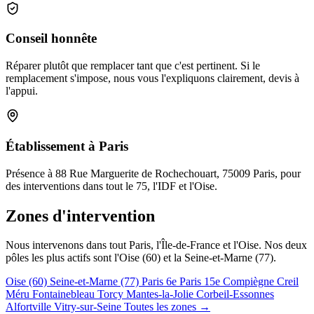
Conseil honnête
Réparer plutôt que remplacer tant que c'est pertinent. Si le
remplacement s'impose, nous vous l'expliquons clairement, devis à
l'appui.
Établissement à Paris
Présence à 88 Rue Marguerite de Rochechouart, 75009 Paris, pour
des interventions dans tout le 75, l'IDF et l'Oise.
Zones d'intervention
Nous intervenons dans tout Paris, l'Île-de-France et l'Oise. Nos deux
pôles les plus actifs sont l'Oise (60) et la Seine-et-Marne (77).
Oise (60)
Seine-et-Marne (77)
Paris 6e
Paris 15e
Compiègne
Creil
Méru
Fontainebleau
Torcy
Mantes-la-Jolie
Corbeil-Essonnes
Alfortville
Vitry-sur-Seine
Toutes les zones →