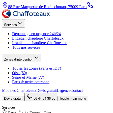
88 Rue Marguerite de Rochechouart
,
75009
Paris
Services
Dépannage en urgence 24h/24
Entretien chaudière Chaffoteaux
Installation chaudière Chaffoteaux
Tous nos services
Zones d'intervention
Toutes les zones (Paris & IDF)
Oise (60)
Seine-et-Marne (77)
Paris & petite couronne
Modèles Chaffoteaux
Devis gratuit
Urgence
Contact
Devis gratuit
06 44 64 36 86
Toggle main menu
Services
Paris · Île-de-France · Oise