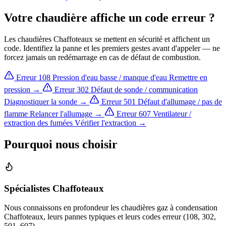
Votre chaudière affiche un code erreur ?
Les chaudières Chaffoteaux se mettent en sécurité et affichent un
code. Identifiez la panne et les premiers gestes avant d'appeler — ne
forcez jamais un redémarrage en cas de défaut de combustion.
Erreur 108
Pression d'eau basse / manque d'eau
Remettre en
pression →
Erreur 302
Défaut de sonde / communication
Diagnostiquer la sonde →
Erreur 501
Défaut d'allumage / pas de
flamme
Relancer l'allumage →
Erreur 607
Ventilateur /
extraction des fumées
Vérifier l'extraction →
Pourquoi nous choisir
Spécialistes Chaffoteaux
Nous connaissons en profondeur les chaudières gaz à condensation
Chaffoteaux, leurs pannes typiques et leurs codes erreur (108, 302,
501, 607).