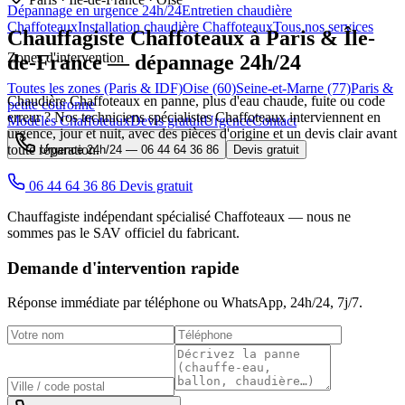
Dépannage en urgence 24h/24
Entretien chaudière
Chaffoteaux
Installation chaudière Chaffoteaux
Tous nos services
Chauffagiste
Chaffoteaux
à Paris & Île-
Zones d'intervention
de-France — dépannage 24h/24
Toutes les zones (Paris & IDF)
Oise (60)
Seine-et-Marne (77)
Paris &
Chaudière Chaffoteaux en panne, plus d'eau chaude, fuite ou code
petite couronne
erreur ? Nos techniciens spécialistes Chaffoteaux interviennent en
Modèles Chaffoteaux
Devis gratuit
Urgence
Contact
urgence, jour et nuit, avec des pièces d'origine et un devis clair avant
toute réparation.
Urgence 24h/24 —
06 44 64 36 86
Devis gratuit
06 44 64 36 86
Devis gratuit
Chauffagiste indépendant spécialisé Chaffoteaux — nous ne
sommes pas le SAV officiel du fabricant.
Demande d'intervention rapide
Réponse immédiate par téléphone ou WhatsApp,
24h/24, 7j/7
.