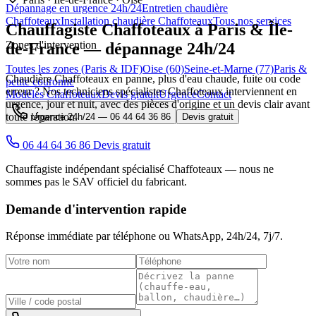
Dépannage en urgence 24h/24
Entretien chaudière
Chaffoteaux
Installation chaudière Chaffoteaux
Tous nos services
Chauffagiste
Chaffoteaux
à Paris & Île-
Zones d'intervention
de-France — dépannage 24h/24
Toutes les zones (Paris & IDF)
Oise (60)
Seine-et-Marne (77)
Paris &
Chaudière Chaffoteaux en panne, plus d'eau chaude, fuite ou code
petite couronne
erreur ? Nos techniciens spécialistes Chaffoteaux interviennent en
Modèles Chaffoteaux
Devis gratuit
Urgence
Contact
urgence, jour et nuit, avec des pièces d'origine et un devis clair avant
toute réparation.
Urgence 24h/24 —
06 44 64 36 86
Devis gratuit
06 44 64 36 86
Devis gratuit
Chauffagiste indépendant spécialisé Chaffoteaux — nous ne
sommes pas le SAV officiel du fabricant.
Demande d'intervention rapide
Réponse immédiate par téléphone ou WhatsApp,
24h/24, 7j/7
.