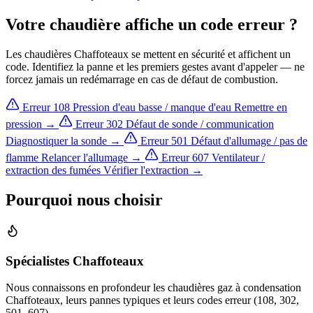
Votre chaudière affiche un code erreur ?
Les chaudières Chaffoteaux se mettent en sécurité et affichent un
code. Identifiez la panne et les premiers gestes avant d'appeler — ne
forcez jamais un redémarrage en cas de défaut de combustion.
Erreur 108
Pression d'eau basse / manque d'eau
Remettre en
pression →
Erreur 302
Défaut de sonde / communication
Diagnostiquer la sonde →
Erreur 501
Défaut d'allumage / pas de
flamme
Relancer l'allumage →
Erreur 607
Ventilateur /
extraction des fumées
Vérifier l'extraction →
Pourquoi nous choisir
Spécialistes Chaffoteaux
Nous connaissons en profondeur les chaudières gaz à condensation
Chaffoteaux, leurs pannes typiques et leurs codes erreur (108, 302,
501, 607).