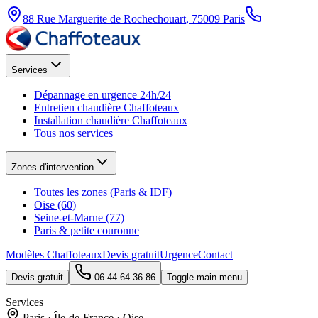
88 Rue Marguerite de Rochechouart
,
75009
Paris
Services
Dépannage en urgence 24h/24
Entretien chaudière Chaffoteaux
Installation chaudière Chaffoteaux
Tous nos services
Zones d'intervention
Toutes les zones (Paris & IDF)
Oise (60)
Seine-et-Marne (77)
Paris & petite couronne
Modèles Chaffoteaux
Devis gratuit
Urgence
Contact
Devis gratuit
06 44 64 36 86
Toggle main menu
Services
Paris · Île-de-France · Oise