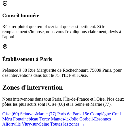
Conseil honnête
Réparer plutôt que remplacer tant que c'est pertinent. Si le
remplacement s'impose, nous vous l'expliquons clairement, devis à
l'appui.
Établissement à Paris
Présence à 88 Rue Marguerite de Rochechouart, 75009 Paris, pour
des interventions dans tout le 75, l'IDF et l'Oise.
Zones d'intervention
Nous intervenons dans tout Paris, l'Île-de-France et l'Oise. Nos deux
pôles les plus actifs sont l'Oise (60) et la Seine-et-Marne (77).
Oise (60)
Seine-et-Marne (77)
Paris 6e
Paris 15e
Compiègne
Creil
Méru
Fontainebleau
Torcy
Mantes-la-Jolie
Corbeil-Essonnes
Alfortville
Vitry-sur-Seine
Toutes les zones →