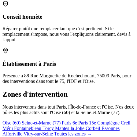
Conseil honnête
Réparer plutôt que remplacer tant que c'est pertinent. Si le
remplacement s'impose, nous vous l'expliquons clairement, devis à
l'appui.
Établissement à Paris
Présence à 88 Rue Marguerite de Rochechouart, 75009 Paris, pour
des interventions dans tout le 75, l'IDF et l'Oise.
Zones d'intervention
Nous intervenons dans tout Paris, l'Île-de-France et l'Oise. Nos deux
pôles les plus actifs sont l'Oise (60) et la Seine-et-Marne (77).
Oise (60)
Seine-et-Marne (77)
Paris 6e
Paris 15e
Compiègne
Creil
Méru
Fontainebleau
Torcy
Mantes-la-Jolie
Corbeil-Essonnes
Alfortville
Vitry-sur-Seine
Toutes les zones →