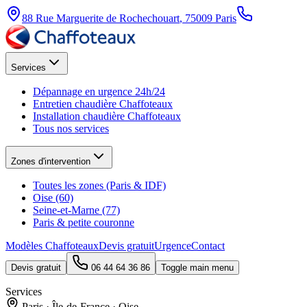
88 Rue Marguerite de Rochechouart
,
75009
Paris
Services
Dépannage en urgence 24h/24
Entretien chaudière Chaffoteaux
Installation chaudière Chaffoteaux
Tous nos services
Zones d'intervention
Toutes les zones (Paris & IDF)
Oise (60)
Seine-et-Marne (77)
Paris & petite couronne
Modèles Chaffoteaux
Devis gratuit
Urgence
Contact
Devis gratuit
06 44 64 36 86
Toggle main menu
Services
Paris · Île-de-France · Oise