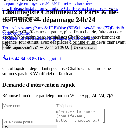
Dépannage en urgence 24h/24
Entretien chaudière
Chaffoteaux
Installation chaudière Chaffoteaux
Tous nos services
Chauffagiste
Chaffoteaux
à Paris & Île-
Zones d'intervention
de-France — dépannage 24h/24
Toutes les zones (Paris & IDF)
Oise (60)
Seine-et-Marne (77)
Paris &
Chaudière Chaffoteaux en panne, plus d'eau chaude, fuite ou code
petite couronne
erreur ? Nos techniciens spécialistes Chaffoteaux interviennent en
Modèles Chaffoteaux
Devis gratuit
Urgence
Contact
urgence, jour et nuit, avec des pièces d'origine et un devis clair avant
toute réparation.
Urgence 24h/24 —
06 44 64 36 86
Devis gratuit
06 44 64 36 86
Devis gratuit
Chauffagiste indépendant spécialisé Chaffoteaux — nous ne
sommes pas le SAV officiel du fabricant.
Demande d'intervention rapide
Réponse immédiate par téléphone ou WhatsApp,
24h/24, 7j/7
.