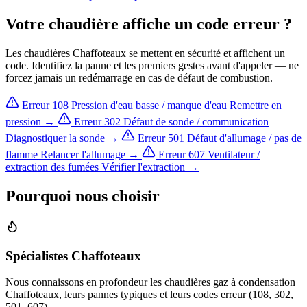
Votre chaudière affiche un code erreur ?
Les chaudières Chaffoteaux se mettent en sécurité et affichent un
code. Identifiez la panne et les premiers gestes avant d'appeler — ne
forcez jamais un redémarrage en cas de défaut de combustion.
Erreur 108
Pression d'eau basse / manque d'eau
Remettre en
pression →
Erreur 302
Défaut de sonde / communication
Diagnostiquer la sonde →
Erreur 501
Défaut d'allumage / pas de
flamme
Relancer l'allumage →
Erreur 607
Ventilateur /
extraction des fumées
Vérifier l'extraction →
Pourquoi nous choisir
Spécialistes Chaffoteaux
Nous connaissons en profondeur les chaudières gaz à condensation
Chaffoteaux, leurs pannes typiques et leurs codes erreur (108, 302,
501, 607).