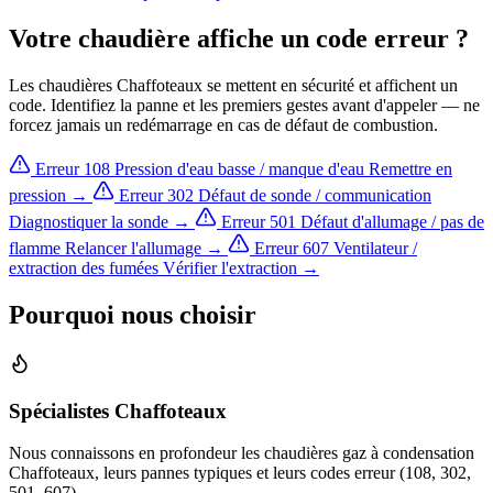
Votre chaudière affiche un code erreur ?
Les chaudières Chaffoteaux se mettent en sécurité et affichent un
code. Identifiez la panne et les premiers gestes avant d'appeler — ne
forcez jamais un redémarrage en cas de défaut de combustion.
Erreur 108
Pression d'eau basse / manque d'eau
Remettre en
pression →
Erreur 302
Défaut de sonde / communication
Diagnostiquer la sonde →
Erreur 501
Défaut d'allumage / pas de
flamme
Relancer l'allumage →
Erreur 607
Ventilateur /
extraction des fumées
Vérifier l'extraction →
Pourquoi nous choisir
Spécialistes Chaffoteaux
Nous connaissons en profondeur les chaudières gaz à condensation
Chaffoteaux, leurs pannes typiques et leurs codes erreur (108, 302,
501, 607).