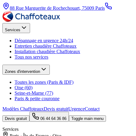
88 Rue Marguerite de Rochechouart
,
75009
Paris
Services
Dépannage en urgence 24h/24
Entretien chaudière Chaffoteaux
Installation chaudière Chaffoteaux
Tous nos services
Zones d'intervention
Toutes les zones (Paris & IDF)
Oise (60)
Seine-et-Marne (77)
Paris & petite couronne
Modèles Chaffoteaux
Devis gratuit
Urgence
Contact
Devis gratuit
06 44 64 36 86
Toggle main menu
Services
Paris · Île-de-France · Oise