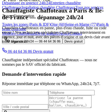
Dépannage en urgence 24h/24
Entretien chaudière
Chaffoteaux
Installation chaudière Chaffoteaux
Tous nos services
Chauffagiste
Chaffoteaux
à Paris & Île-
Zones d'intervention
de-France — dépannage 24h/24
Toutes les zones (Paris & IDF)
Oise (60)
Seine-et-Marne (77)
Paris &
Chaudière Chaffoteaux en panne, plus d'eau chaude, fuite ou code
petite couronne
erreur ? Nos techniciens spécialistes Chaffoteaux interviennent en
Modèles Chaffoteaux
Devis gratuit
Urgence
Contact
urgence, jour et nuit, avec des pièces d'origine et un devis clair avant
toute réparation.
Urgence 24h/24 —
06 44 64 36 86
Devis gratuit
06 44 64 36 86
Devis gratuit
Chauffagiste indépendant spécialisé Chaffoteaux — nous ne
sommes pas le SAV officiel du fabricant.
Demande d'intervention rapide
Réponse immédiate par téléphone ou WhatsApp,
24h/24, 7j/7
.