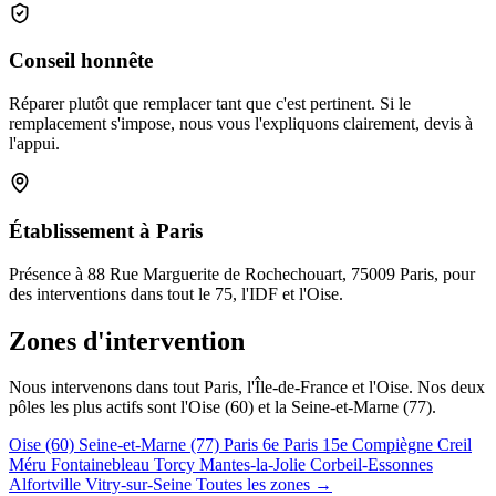
Conseil honnête
Réparer plutôt que remplacer tant que c'est pertinent. Si le
remplacement s'impose, nous vous l'expliquons clairement, devis à
l'appui.
Établissement à Paris
Présence à 88 Rue Marguerite de Rochechouart, 75009 Paris, pour
des interventions dans tout le 75, l'IDF et l'Oise.
Zones d'intervention
Nous intervenons dans tout Paris, l'Île-de-France et l'Oise. Nos deux
pôles les plus actifs sont l'Oise (60) et la Seine-et-Marne (77).
Oise (60)
Seine-et-Marne (77)
Paris 6e
Paris 15e
Compiègne
Creil
Méru
Fontainebleau
Torcy
Mantes-la-Jolie
Corbeil-Essonnes
Alfortville
Vitry-sur-Seine
Toutes les zones →