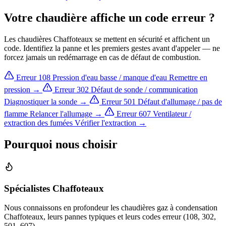
Votre chaudière affiche un code erreur ?
Les chaudières Chaffoteaux se mettent en sécurité et affichent un
code. Identifiez la panne et les premiers gestes avant d'appeler — ne
forcez jamais un redémarrage en cas de défaut de combustion.
Erreur 108
Pression d'eau basse / manque d'eau
Remettre en
pression →
Erreur 302
Défaut de sonde / communication
Diagnostiquer la sonde →
Erreur 501
Défaut d'allumage / pas de
flamme
Relancer l'allumage →
Erreur 607
Ventilateur /
extraction des fumées
Vérifier l'extraction →
Pourquoi nous choisir
Spécialistes Chaffoteaux
Nous connaissons en profondeur les chaudières gaz à condensation
Chaffoteaux, leurs pannes typiques et leurs codes erreur (108, 302,
501, 607).