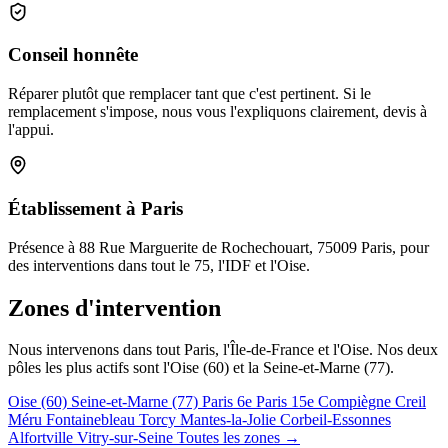
Conseil honnête
Réparer plutôt que remplacer tant que c'est pertinent. Si le
remplacement s'impose, nous vous l'expliquons clairement, devis à
l'appui.
Établissement à Paris
Présence à 88 Rue Marguerite de Rochechouart, 75009 Paris, pour
des interventions dans tout le 75, l'IDF et l'Oise.
Zones d'intervention
Nous intervenons dans tout Paris, l'Île-de-France et l'Oise. Nos deux
pôles les plus actifs sont l'Oise (60) et la Seine-et-Marne (77).
Oise (60)
Seine-et-Marne (77)
Paris 6e
Paris 15e
Compiègne
Creil
Méru
Fontainebleau
Torcy
Mantes-la-Jolie
Corbeil-Essonnes
Alfortville
Vitry-sur-Seine
Toutes les zones →