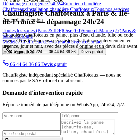
Dépannage en urgence 24h/24
Entretien chaudière
Chaffoteaux
Installation chaudière Chaffoteaux
Tous nos services
Chauffagiste
Chaffoteaux
à Paris & Île-
Zones d'intervention
de-France — dépannage 24h/24
Toutes les zones (Paris & IDF)
Oise (60)
Seine-et-Marne (77)
Paris &
Chaudière Chaffoteaux en panne, plus d'eau chaude, fuite ou code
petite couronne
erreur ? Nos techniciens spécialistes Chaffoteaux interviennent en
Modèles Chaffoteaux
Devis gratuit
Urgence
Contact
urgence, jour et nuit, avec des pièces d'origine et un devis clair avant
toute réparation.
Urgence 24h/24 —
06 44 64 36 86
Devis gratuit
06 44 64 36 86
Devis gratuit
Chauffagiste indépendant spécialisé Chaffoteaux — nous ne
sommes pas le SAV officiel du fabricant.
Demande d'intervention rapide
Réponse immédiate par téléphone ou WhatsApp,
24h/24, 7j/7
.