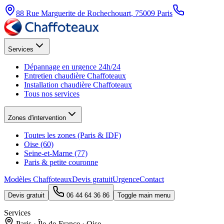
88 Rue Marguerite de Rochechouart
,
75009
Paris
Services
Dépannage en urgence 24h/24
Entretien chaudière Chaffoteaux
Installation chaudière Chaffoteaux
Tous nos services
Zones d'intervention
Toutes les zones (Paris & IDF)
Oise (60)
Seine-et-Marne (77)
Paris & petite couronne
Modèles Chaffoteaux
Devis gratuit
Urgence
Contact
Devis gratuit
06 44 64 36 86
Toggle main menu
Services
Paris · Île-de-France · Oise