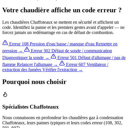
Votre chaudière affiche un code erreur ?
Les chaudières Chaffoteaux se mettent en sécurité et affichent un
code. Identifiez la panne et les premiers gestes avant d'appeler — ne
forcez jamais un redémarrage en cas de défaut de combustion.
Erreur 108
Pression d'eau basse / manque d'eau
Remettre en
pression →
Erreur 302
Défaut de sonde / communication
Diagnostiquer la sonde →
Erreur 501
Défaut d'allumage / pas de
flamme
Relancer l'allumage →
Erreur 607
Ventilateur /
extraction des fumées
Vérifier l'extraction →
Pourquoi nous choisir
Spécialistes Chaffoteaux
Nous connaissons en profondeur les chaudières gaz à condensation
Chaffoteaux, leurs pannes typiques et leurs codes erreur (108, 302,
501, 607).