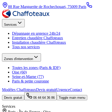
88 Rue Marguerite de Rochechouart
,
75009
Paris
Services
Dépannage en urgence 24h/24
Entretien chaudière Chaffoteaux
Installation chaudière Chaffoteaux
Tous nos services
Zones d'intervention
Toutes les zones (Paris & IDF)
Oise (60)
Seine-et-Marne (77)
Paris & petite couronne
Modèles Chaffoteaux
Devis gratuit
Urgence
Contact
Devis gratuit
06 44 64 36 86
Toggle main menu
Services
Paris · Île-de-France · Oise