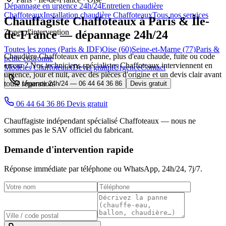
Dépannage en urgence 24h/24
Entretien chaudière
Chaffoteaux
Installation chaudière Chaffoteaux
Tous nos services
Chauffagiste
Chaffoteaux
à Paris & Île-
Zones d'intervention
de-France — dépannage 24h/24
Toutes les zones (Paris & IDF)
Oise (60)
Seine-et-Marne (77)
Paris &
Chaudière Chaffoteaux en panne, plus d'eau chaude, fuite ou code
petite couronne
erreur ? Nos techniciens spécialistes Chaffoteaux interviennent en
Modèles Chaffoteaux
Devis gratuit
Urgence
Contact
urgence, jour et nuit, avec des pièces d'origine et un devis clair avant
toute réparation.
Urgence 24h/24 —
06 44 64 36 86
Devis gratuit
06 44 64 36 86
Devis gratuit
Chauffagiste indépendant spécialisé Chaffoteaux — nous ne
sommes pas le SAV officiel du fabricant.
Demande d'intervention rapide
Réponse immédiate par téléphone ou WhatsApp,
24h/24, 7j/7
.