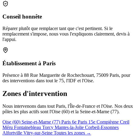
Conseil honnête
Réparer plutôt que remplacer tant que c'est pertinent. Si le
remplacement s'impose, nous vous l'expliquons clairement, devis à
l'appui.
Établissement à Paris
Présence à 88 Rue Marguerite de Rochechouart, 75009 Paris, pour
des interventions dans tout le 75, l'IDF et l'Oise.
Zones d'intervention
Nous intervenons dans tout Paris, l'Île-de-France et l'Oise. Nos deux
pôles les plus actifs sont l'Oise (60) et la Seine-et-Marne (77).
Oise (60)
Seine-et-Marne (77)
Paris 6e
Paris 15e
Compiègne
Creil
Méru
Fontainebleau
Torcy
Mantes-la-Jolie
Corbeil-Essonnes
Alfortville
Vitry-sur-Seine
Toutes les zones →